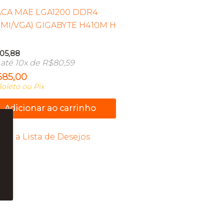
CA MAE LGA1200 DDR4
MI/VGA) GIGABYTE H410M H
05,88
até 10x de
R$
80,59
685,00
oleto ou Pix
Adicionar ao carrinho
Add a Lista de Desejos