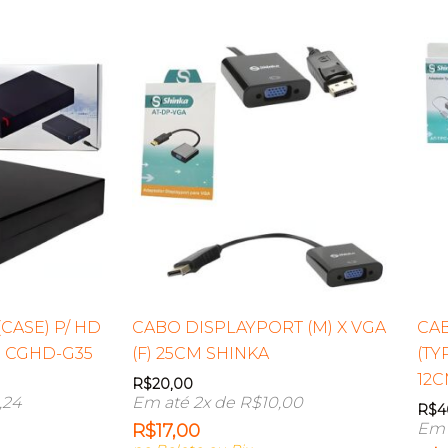
CASE) P/ HD
CABO DISPLAYPORT (M) X VGA
CA
M CGHD-G35
(F) 25CM SHINKA
(TY
12C
R$
20,00
,24
Em até 2x de
R$
10,00
R$
4
Em 
R$
17,00