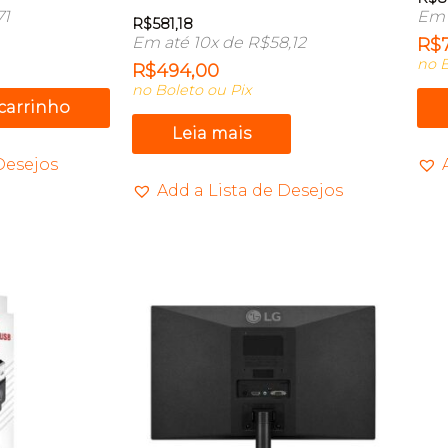
71
Em 
R$
581,18
Em até 10x de
R$
58,12
R$
no B
R$
494,00
no Boleto ou Pix
 carrinho
Leia mais
Desejos
Add a Lista de Desejos