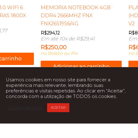
0 WIFI 6
MEMORIA NOTEBOOK 4GB
PLA
RAS 1800X
DDR4 2666MHZ FNX
(HD
FNX26S19S6/4G
V2
,77
R$
294,12
R$
8
Em até 10x de
R$
29,41
Em 
R$
250,00
R$
no Boleto ou Pix
no B
 carrinho
Adicionar ao carrinho
Desejos
Usamos cookies em nosso site para fornecer a
Add a Lista de Desejos
experiência mais relevante, lembrando suas
preferências e visitas repetidas. Ao clicar em “Aceitar”,
concorda com a utilização de TODOS os cookies.
Cookie settings
ACEITAR