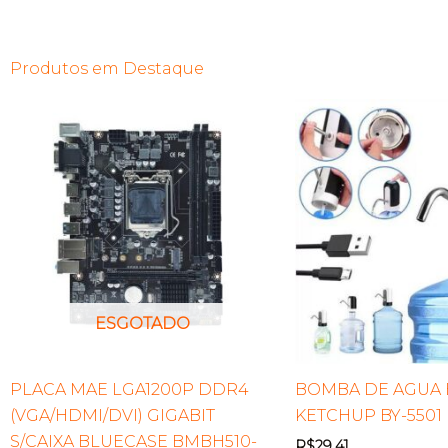
Produtos em Destaque
ESGOTADO
PLACA MAE LGA1200P DDR4
BOMBA DE AGUA 
(VGA/HDMI/DVI) GIGABIT
KETCHUP BY-5501
S/CAIXA BLUECASE BMBH510-
R$
29,41