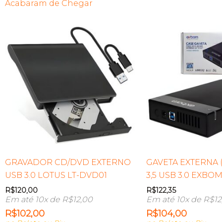
Acabaram de Chegar
GRAVADOR CD/DVD EXTERNO
GAVETA EXTERNA (
USB 3.0 LOTUS LT-DVD01
3,5 USB 3.0 EXBO
R$
120,00
R$
122,35
Em até 10x de
R$
12,00
Em até 10x de
R$
12
R$
102,00
R$
104,00