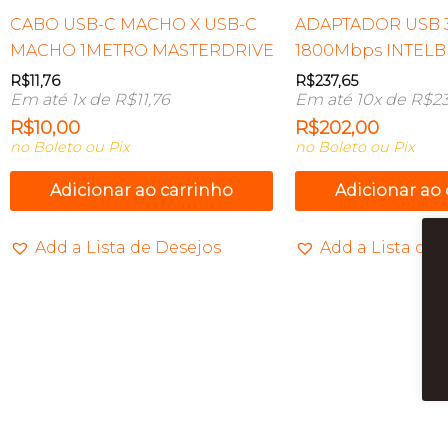
CABO USB-C MACHO X USB-C
ADAPTADOR USB 3.
MACHO 1METRO MASTERDRIVE
1800Mbps INTELB
R$
11,76
R$
237,65
Em até 1x de
R$
11,76
Em até 10x de
R$
23
R$
10,00
R$
202,00
no Boleto ou Pix
no Boleto ou Pix
Adicionar ao carrinho
Adicionar ao
Add a Lista de Desejos
Add a Lista de 