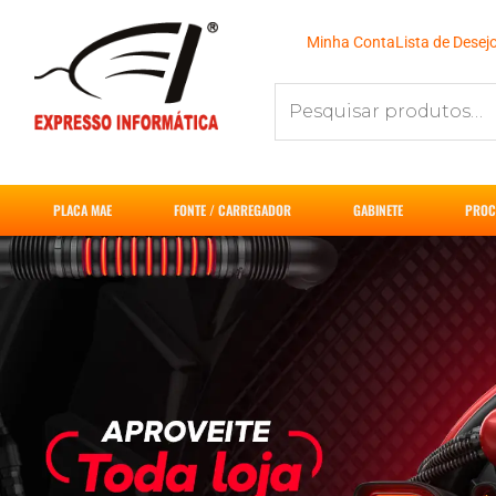
Ir
para
Minha Conta
Lista de Desej
o
Pesquisar
conteúdo
por:
PLACA MAE
FONTE / CARREGADOR
GABINETE
PROC