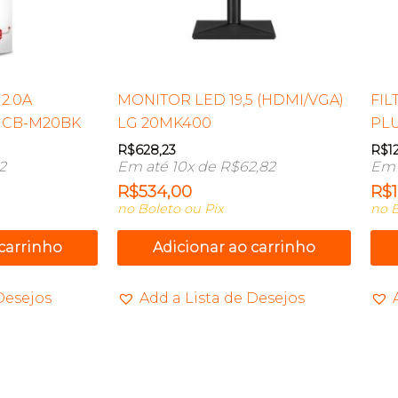
2.0A
MONITOR LED 19,5 (HDMI/VGA)
FIL
 CB-M20BK
LG 20MK400
PLU
R$
628,23
R$
1
12
Em até 10x de
R$
62,82
Em 
R$
534,00
R$
no Boleto ou Pix
no B
 carrinho
Adicionar ao carrinho
Desejos
Add a Lista de Desejos