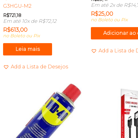
Em até 2x de
R$
14,
G3HGU-M2
R$
25,00
R$
721,18
no Boleto ou Pix
Em até 10x de
R$
72,12
R$
613,00
Adicionar ao
no Boleto ou Pix
Leia mais
Add a Lista de 
Add a Lista de Desejos