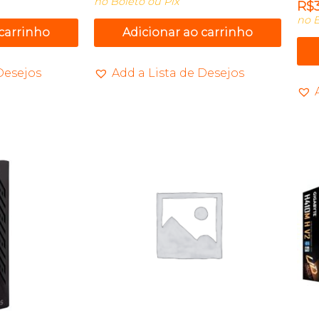
no Boleto ou Pix
R$
no B
 carrinho
Adicionar ao carrinho
Desejos
Add a Lista de Desejos