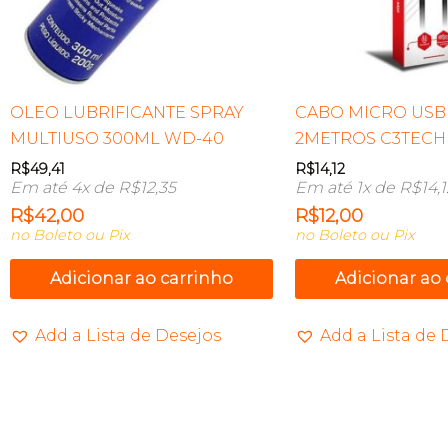
OLEO LUBRIFICANTE SPRAY
CABO MICRO USB 
MULTIUSO 300ML WD-40
2METROS C3TECH
R$
49,41
R$
14,12
Em até 4x de
R$
12,35
Em até 1x de
R$
14,
R$
42,00
R$
12,00
no Boleto ou Pix
no Boleto ou Pix
Adicionar ao carrinho
Adicionar ao
Add a Lista de Desejos
Add a Lista de 