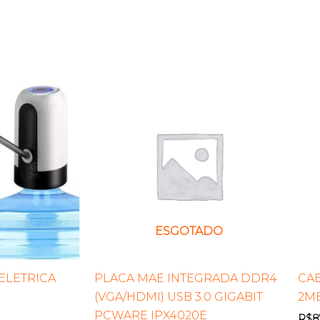
ESGOTADO
ELETRICA
PLACA MAE INTEGRADA DDR4
CA
(VGA/HDMI) USB 3.0 GIGABIT
2M
PCWARE IPX4020E
R$
8