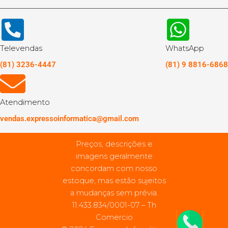
Televendas
WhatsApp
(81) 3236-4447
(81) 9 8816-6868
Atendimento
vendas.expressoinformatica@gmail.com
Preços, descrições e
imagens geralmente
concordam com nosso
estoque, mas estão sujeitos
a mudanças sem prévia.
11.433.834/0001-07 – Th
Comercio