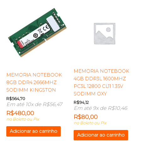
MEMORIA NOTEBOOK
MEMORIA NOTEBOOK
4GB DDR3L 1600MHZ
8GB DDR4 2666MHZ
PC3L 12800 CL11 1.35V
SODIMM KINGSTON
SODIMM OXY
R$
564,70
R$
94,12
Em até 10x de
R$
56,47
Em até 9x de
R$
10,46
R$
480,00
R$
80,00
no Boleto ou Pix
no Boleto ou Pix
Adicionar ao carrinho
Adicionar ao carrinho