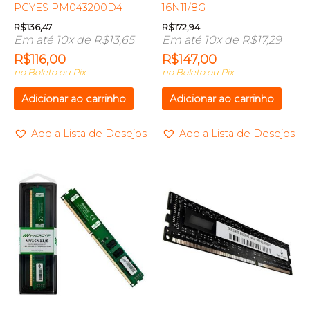
PCYES PM043200D4
16N11/8G
R$
136,47
R$
172,94
Em até 10x de
R$
13,65
Em até 10x de
R$
17,29
R$
116,00
R$
147,00
no Boleto ou Pix
no Boleto ou Pix
Adicionar ao carrinho
Adicionar ao carrinho
Add a Lista de Desejos
Add a Lista de Desejos