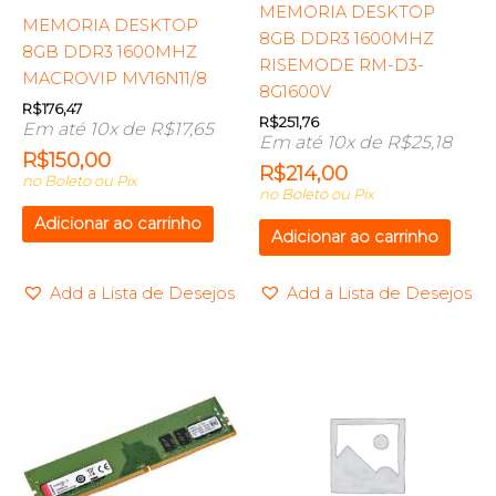
MEMORIA DESKTOP
MEMORIA DESKTOP
8GB DDR3 1600MHZ
8GB DDR3 1600MHZ
RISEMODE RM-D3-
MACROVIP MV16N11/8
8G1600V
R$
176,47
R$
251,76
Em até 10x de
R$
17,65
Em até 10x de
R$
25,18
R$
150,00
R$
214,00
no Boleto ou Pix
no Boleto ou Pix
Adicionar ao carrinho
Adicionar ao carrinho
Add a Lista de Desejos
Add a Lista de Desejos