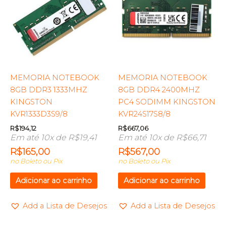
MEMORIA NOTEBOOK
MEMORIA NOTEBOOK
8GB DDR3 1333MHZ
8GB DDR4 2400MHZ
KINGSTON
PC4 SODIMM KINGSTON
KVR1333D3S9/8
KVR24S17S8/8
R$
194,12
R$
667,06
Em até 10x de
R$
19,41
Em até 10x de
R$
66,71
R$
165,00
R$
567,00
no Boleto ou Pix
no Boleto ou Pix
Adicionar ao carrinho
Adicionar ao carrinho
Add a Lista de Desejos
Add a Lista de Desejos