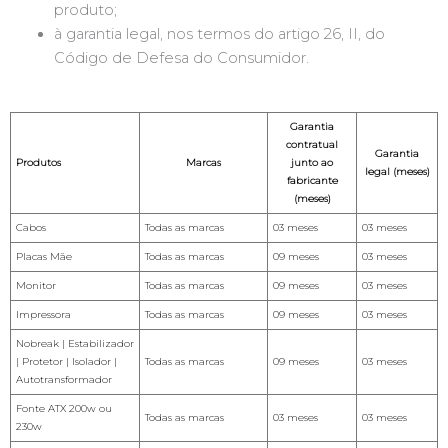
produto;
à garantia legal, nos termos do artigo 26, II, do
Código de Defesa do Consumidor.
Garantia
contratual
Garantia
Produtos
Marcas
junto ao
legal (meses)
fabricante
(meses)
Cabos
Todas as marcas
03 meses
03 meses
Placas Mãe
Todas as marcas
09 meses
03 meses
Monitor
Todas as marcas
09 meses
03 meses
Impressora
Todas as marcas
09 meses
03 meses
Nobreak | Estabilizador
| Protetor | Isolador |
Todas as marcas
09 meses
03 meses
Autotransformador
Fonte ATX 200w ou
Todas as marcas
03 meses
03 meses
230w