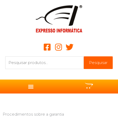
Ir
para
o
conteúdo
Pesquisar
Pesquisar
por:
Procedimentos sobre a garantia