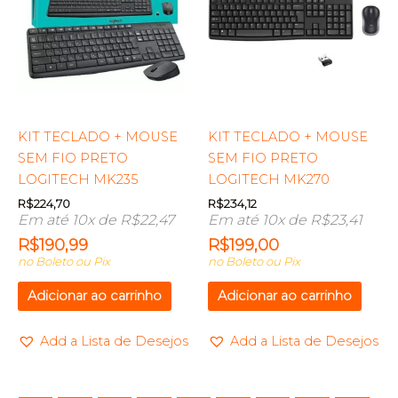
KIT TECLADO + MOUSE
KIT TECLADO + MOUSE
SEM FIO PRETO
SEM FIO PRETO
LOGITECH MK235
LOGITECH MK270
R$
224,70
R$
234,12
Em até 10x de
R$
22,47
Em até 10x de
R$
23,41
R$
190,99
R$
199,00
no Boleto ou Pix
no Boleto ou Pix
Adicionar ao carrinho
Adicionar ao carrinho
Add a Lista de Desejos
Add a Lista de Desejos