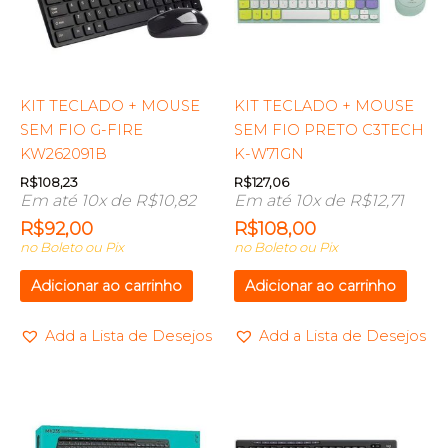
KIT TECLADO + MOUSE
KIT TECLADO + MOUSE
SEM FIO G-FIRE
SEM FIO PRETO C3TECH
KW262091B
K-W71GN
R$
108,23
R$
127,06
Em até 10x de
R$
10,82
Em até 10x de
R$
12,71
R$
92,00
R$
108,00
no Boleto ou Pix
no Boleto ou Pix
Adicionar ao carrinho
Adicionar ao carrinho
Add a Lista de Desejos
Add a Lista de Desejos