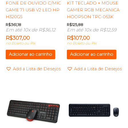
FONE DE OUVIDO C/MIC
KIT TECLADO + MOUSE
GAME 7.1 USB V2 LED HP
GAMER RGB MECANICA
H320GS
HOOPSON TPC-053K
R$
361,18
R$
125,88
Em até 10x de
R$
36,12
Em até 10x de
R$
12,59
R$
307,00
R$
107,00
no Boleto ou Pix
no Boleto ou Pix
Adicionar ao carrinho
Adicionar ao carrinho
Add a Lista de Desejos
Add a Lista de Desejos