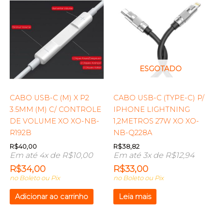
ESGOTADO
CABO USB-C (M) X P2
CABO USB-C (TYPE-C) P/
3.5MM (M) C/ CONTROLE
IPHONE LIGHTNING
DE VOLUME XO XO-NB-
1,2METROS 27W XO XO-
R192B
NB-Q228A
R$
40,00
R$
38,82
Em até 4x de
R$
10,00
Em até 3x de
R$
12,94
R$
34,00
R$
33,00
no Boleto ou Pix
no Boleto ou Pix
Adicionar ao carrinho
Leia mais