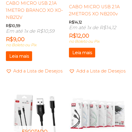
CABO MICRO USB 2,1A
CABO MICRO USB 2.1A
1METRO BRANCO XO XO-
2METROS XO NB200v
NB212V
R$
14,12
R$
10,59
Em até 1x de
R$
14,12
Em até 1x de
R$
10,59
R$
12,00
R$
9,00
no Boleto ou Pix
no Boleto ou Pix
Leia mais
Leia mais
Add a Lista de Desejos
Add a Lista de Desejos
ESGOTADO