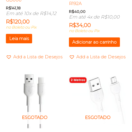
R192A
R$
141,18
R$
40,00
Em até 10x de
R$
14,12
Em até 4x de
R$
10,00
R$
120,00
R$
34,00
no Boleto ou Pix
no Boleto ou Pix
Leia mais
Adicionar ao carrinho
Add a Lista de Desejos
Add a Lista de Desejos
ESGOTADO
ESGOTADO