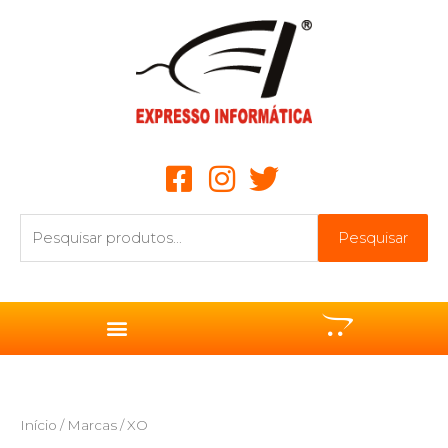
Ir
para
o
conteúdo
Pesquisar
Pesquisar
por:
Início
/ Marcas / XO