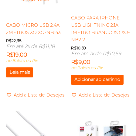
CABO PARA IPHONE
CABO MICRO USB 2.4A
USB LIGHTNING 2,1A
2METROS XO XO-NB143
1METRO BRANCO XO XO-
NB212
R$
22,35
Em até 2x de
R$
11,18
R$
10,59
Em até 1x de
R$
10,59
R$
19,00
no Boleto ou Pix
R$
9,00
no Boleto ou Pix
Leia mais
Adicionar ao carrinho
Add a Lista de Desejos
Add a Lista de Desejos