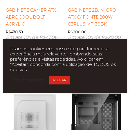
GABINETE GAMER ATX
GABINETE 2B. MICRO
AEROCOOL BOLT
ATX C/ FONTE 200W
ACRYLIC
C3PLUS MT-30BK
R$
470,59
R$
200,00
Em até 10x de
R$
47,06
Em até 10x de
R$
20,00
R$
400,00
R$
170,00
Usamos cookies em nosso site para fornecer a
no Boleto ou Pix
no Boleto ou Pix
experiência mais relevante, lembrando suas
preferências e visitas repetidas. Ao clicar em
Adicionar ao carrinho
Leia mais
“Aceitar”, concorda com a utilização de TODOS os
cookies.
Add a Lista de Desejos
Add a Lista de Desejos
Cookie settings
ACEITAR