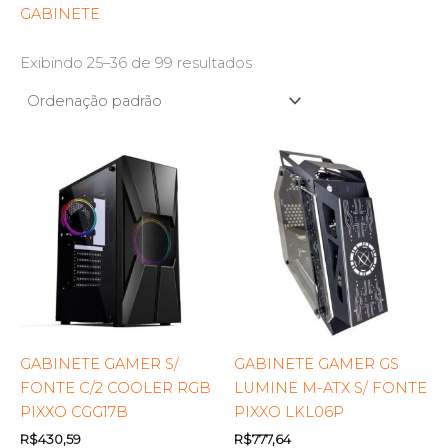
GABINETE
Exibindo 25–36 de 99 resultados
GABINETE GAMER S/
GABINETE GAMER GS
FONTE C/2 COOLER RGB
LUMINE M-ATX S/ FONTE
PIXXO CGG17B
PIXXO LKL06P
R$
430,59
R$
777,64