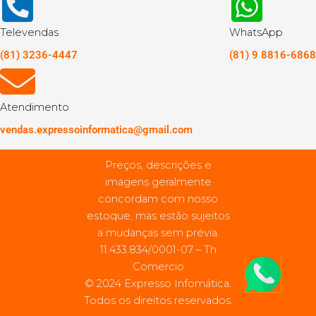
Televendas
WhatsApp
(81) 3236-4447
(81) 9 8816-6868
Atendimento
vendas.expressoinformatica@gmail.com
Preços, descrições e
imagens geralmente
concordam com nosso
estoque, mas estão sujeitos
a mudanças sem prévia.
11.433.834/0001-07 – Th
Comercio
© 2024 Expresso Infomática.
Todos os direitos reservados.