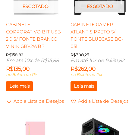
ESGOTADO
ESGOTADO
GABINETE
GABINETE GAMER
CORPORATIVO BIT USB
ATLANTIS PRETO S/
2.0 S/ FONTE BRANCO
FONTE BLUECASE BG-
VINIK GBV2WBR
051
R$
158,82
R$
308,23
Em até 10x de
R$
15,88
Em até 10x de
R$
30,82
R$
135,00
R$
262,00
no Boleto ou Pix
no Boleto ou Pix
Leia mais
Leia mais
Add a Lista de Desejos
Add a Lista de Desejos