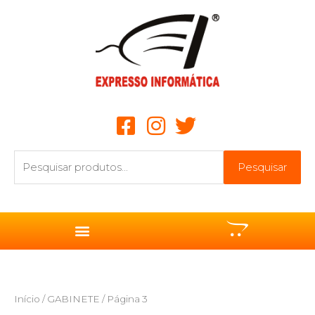
Ir
para
o
conteúdo
Pesquisar
Pesquisar
por:
Início
/
GABINETE
/ Página 3