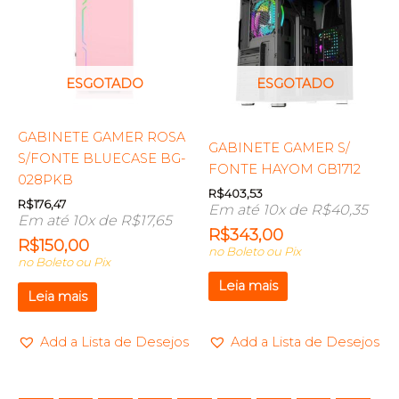
ESGOTADO
ESGOTADO
GABINETE GAMER ROSA
GABINETE GAMER S/
S/FONTE BLUECASE BG-
FONTE HAYOM GB1712
028PKB
R$
403,53
R$
176,47
Em até 10x de
R$
40,35
Em até 10x de
R$
17,65
R$
343,00
R$
150,00
no Boleto ou Pix
no Boleto ou Pix
Leia mais
Leia mais
Add a Lista de Desejos
Add a Lista de Desejos