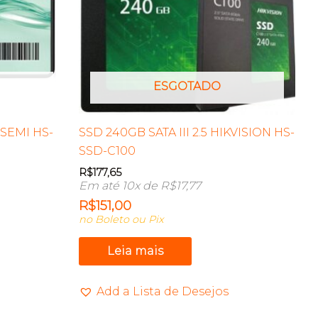
ESGOTADO
KSEMI HS-
SSD 240GB SATA III 2.5 HIKVISION HS-
SSD-C100
R$
177,65
Em até 10x de
R$
17,77
R$
151,00
no Boleto ou Pix
Leia mais
Add a Lista de Desejos