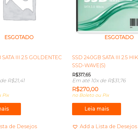
ESGOTADO
ESGOTADO
 SATA III 2.5 GOLDENTEC
SSD 240GB SATA III 2.5 HI
SSD-WAVE(S)
R$
317,65
 de
R$
21,41
Em até 10x de
R$
31,76
R$
270,00
 Pix
no Boleto ou Pix
mais
Leia mais
ista de Desejos
Add a Lista de Desejos