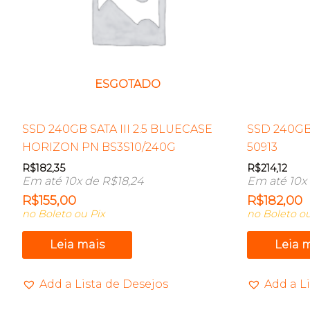
ESGOTADO
SSD 240GB SATA III 2.5 BLUECASE
SSD 240GB
HORIZON PN BS3S10/240G
50913
R$
182,35
R$
214,12
Em até 10x de
R$
18,24
Em até 10x
R$
155,00
R$
182,00
no Boleto ou Pix
no Boleto ou
Leia mais
Leia 
Add a Lista de Desejos
Add a L