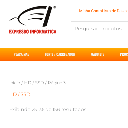
Ir
para
Minha Conta
Lista de Desej
o
Pesquisar
conteúdo
por:
PLACA MAE
FONTE / CARREGADOR
GABINETE
PROC
Início
/
HD / SSD
/ Página 3
HD / SSD
Exibindo 25–36 de 158 resultados