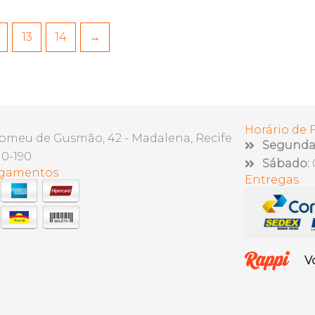
13
14
→
Horário de
lomeu de Gusmão, 42 - Madalena, Recife
Segunda 
10-190
Sábado:
agamentos
Entregas
V