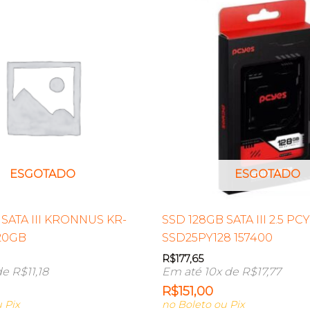
ESGOTADO
ESGOTADO
 SATA III KRONNUS KR-
SSD 128GB SATA III 2.5 PC
20GB
SSD25PY128 157400
R$
177,65
de
R$
11,18
Em até 10x de
R$
17,77
R$
151,00
 Pix
no Boleto ou Pix