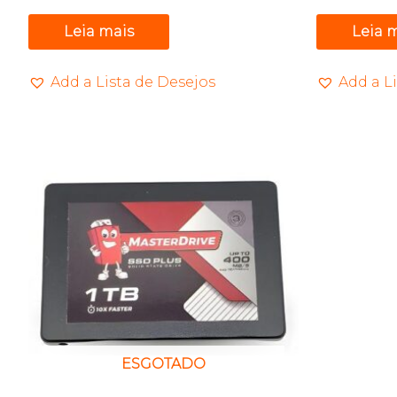
Leia mais
Leia 
Add a Lista de Desejos
Add a L
ESGOTADO