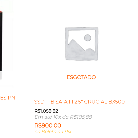
ESGOTADO
YES PN:
SSD 1TB SATA III 2,5″ CRUCIAL BX500
R$
1.058,82
Em até 10x de
R$
105,88
R$
900,00
no Boleto ou Pix