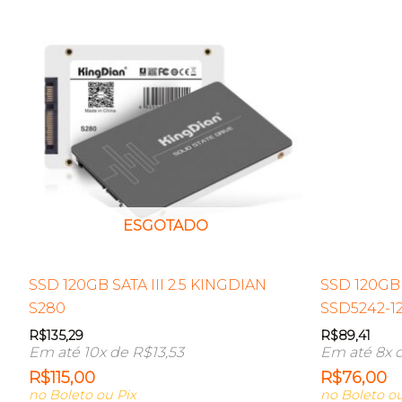
ESGOTADO
SSD 120GB SATA III 2.5 KINGDIAN
SSD 120GB
S280
SSD5242-1
R$
135,29
R$
89,41
Em até 10x de
R$
13,53
Em até 8x 
R$
115,00
R$
76,00
no Boleto ou Pix
no Boleto ou