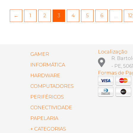
←
1
2
3
4
5
6
…
12
Localização
GAMER
R. Barto
INFORMÁTICA
- PE, 506
Formas de P
HARDWARE
COMPUTADORES
PERIFÉRICOS
CONECTIVIDADE
PAPELARIA
+ CATEGORIAS