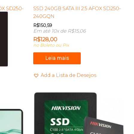
FOX SD250-
SSD 240GB SATA III 2.5 AFOX SD250-
240GQN
R$
150,59
Em até 10x de
R$
15,06
R$
128,00
no Boleto ou Pix
Leia mais
Add a Lista de Desejos