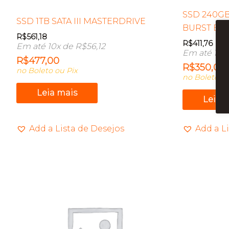
SSD 240GB 
SSD 1TB SATA III MASTERDRIVE
BURST ELIT
R$
561,18
R$
411,76
Em até 10x de
R$
56,12
Em até 10x
R$
477,00
R$
350,00
no Boleto ou Pix
no Boleto ou
Leia mais
Leia 
Add a Lista de Desejos
Add a L