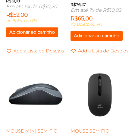
R$
61,18
R$
76,47
Em até 6x de
R$
10,20
Em até 7x de
R$
10,92
R$
52,00
R$
65,00
no Boleto ou Pix
no Boleto ou Pix
Adicionar ao carrinho
Adicionar ao carrinho
Add a Lista de Desejos
Add a Lista de Desejos
MOUSE MINI SEM FIO
MOUSE SEM FIO