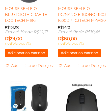
MOUSE SEM FIO
MOUSE SEM FIO
BLUETOOTH GRAFITE
RC/NANO ERGONOMICO
LOGITECH M196
1600DPI C3TECH M-W120
R$
107,06
R$
94,12
Em até 10x de
R$
10,71
Em até 9x de
R$
10,46
R$
91,00
R$
80,00
no Boleto ou Pix
no Boleto ou Pix
Adicionar ao carrinho
Adicionar ao carrinho
Add a Lista de Desejos
Add a Lista de Desejos