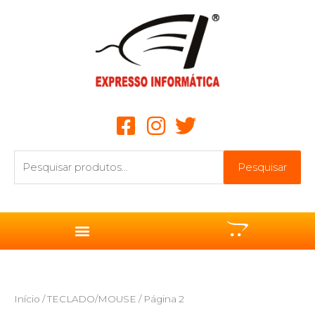
Ir
para
o
conteúdo
Pesquisar
Pesquisar
por:
Início
/
TECLADO/MOUSE
/ Página 2