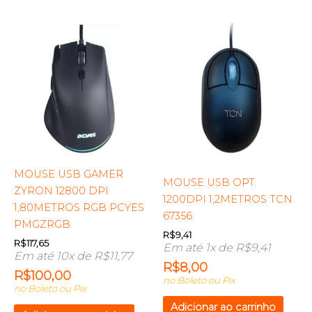
MOUSE USB GAMER
MOUSE USB OPT.
ZYRON 12800 DPI
1200DPI 1,2METROS TCN
1,80METROS RGB PCYES
67356
PMGZRGB
R$
9,41
R$
117,65
Em até 1x de
R$
9,41
Em até 10x de
R$
11,77
R$
8,00
R$
100,00
no Boleto ou Pix
no Boleto ou Pix
Adicionar ao carrinho