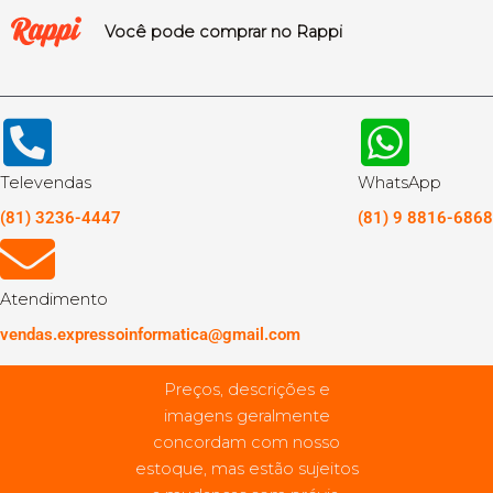
Você pode comprar no Rappi
Televendas
WhatsApp
(81) 3236-4447
(81) 9 8816-6868
Atendimento
vendas.expressoinformatica@gmail.com
Preços, descrições e
imagens geralmente
concordam com nosso
estoque, mas estão sujeitos