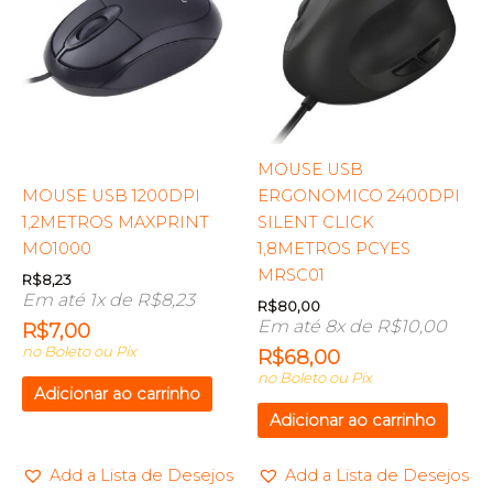
MOUSE USB
MOUSE USB 1200DPI
ERGONOMICO 2400DPI
1,2METROS MAXPRINT
SILENT CLICK
MO1000
1,8METROS PCYES
MRSC01
R$
8,23
Em até 1x de
R$
8,23
R$
80,00
Em até 8x de
R$
10,00
R$
7,00
no Boleto ou Pix
R$
68,00
no Boleto ou Pix
Adicionar ao carrinho
Adicionar ao carrinho
Add a Lista de Desejos
Add a Lista de Desejos