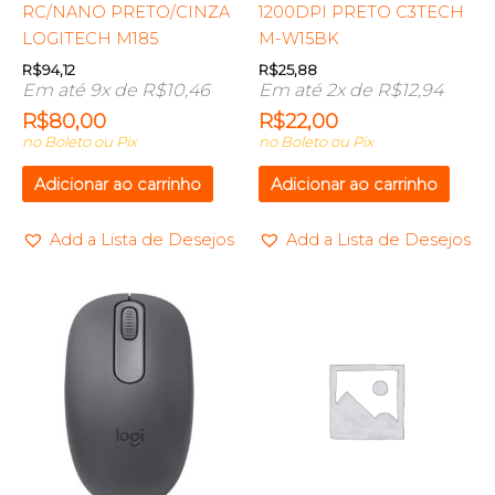
RC/NANO PRETO/CINZA
1200DPI PRETO C3TECH
LOGITECH M185
M-W15BK
R$
94,12
R$
25,88
Em até 9x de
R$
10,46
Em até 2x de
R$
12,94
R$
80,00
R$
22,00
no Boleto ou Pix
no Boleto ou Pix
Adicionar ao carrinho
Adicionar ao carrinho
Add a Lista de Desejos
Add a Lista de Desejos