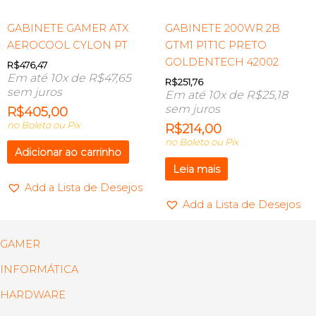
GABINETE GAMER ATX
GABINETE 200WR 2B
AEROCOOL CYLON PT
GTM1 P1T1C PRETO
GOLDENTECH 42002
R$
476,47
Em até 10x de
R$
47,65
R$
251,76
sem juros
Em até 10x de
R$
25,18
sem juros
R$
405,00
no Boleto ou Pix
R$
214,00
no Boleto ou Pix
Adicionar ao carrinho
Leia mais
Add a Lista de Desejos
Add a Lista de Desejos
GAMER
INFORMÁTICA
HARDWARE