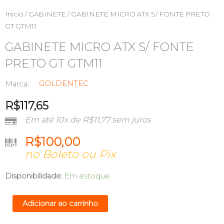
Início
/
GABINETE
/ GABINETE MICRO ATX S/ FONTE PRETO
GT GTM11
GABINETE MICRO ATX S/ FONTE
PRETO GT GTM11
GOLDENTEC
Marca:
R$
117,65
Em até 10x de
R$
11,77
sem juros
R$
100,00
no Boleto ou Pix
GABINETE
Disponibilidade:
Em estoque
MICRO
ATX
Adicionar ao carrinho
S/
FONTE