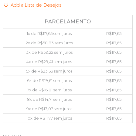
Add a Lista de Desejos
PRETO
GT
GTM11
PARCELAMENTO
quantidade
1x de
R$
117,65
sem juros
R$
117,65
2x de
R$
58,83
sem juros
R$
117,65
3x de
R$
39,22
sem juros
R$
117,65
4x de
R$
29,41
sem juros
R$
117,65
5x de
R$
23,53
sem juros
R$
117,65
6x de
R$
19,61
sem juros
R$
117,65
7x de
R$
16,81
sem juros
R$
117,65
8x de
R$
14,71
sem juros
R$
117,65
9x de
R$
13,07
sem juros
R$
117,65
10x de
R$
11,77
sem juros
R$
117,65
REF
3077