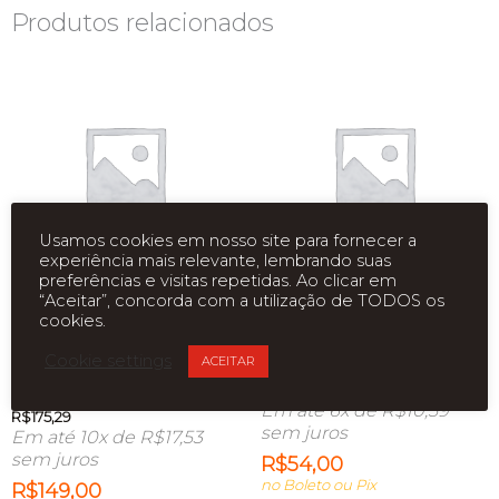
Produtos relacionados
ESGOTADO
ESGOTADO
Usamos cookies em nosso site para fornecer a
experiência mais relevante, lembrando suas
preferências e visitas repetidas. Ao clicar em
“Aceitar”, concorda com a utilização de TODOS os
ADAPTADOR USB S/FIO
ADAPTADOR UNIVERSAL
cookies.
WIFI NANO DUAL BAND
PARA HD OU SSD 9.5MM
ARCHER T2U TP-LINK
CADDY VINIK AC-95
Cookie settings
ACEITAR
AC600
R$
63,53
Em até 6x de
R$
10,59
R$
175,29
sem juros
Em até 10x de
R$
17,53
sem juros
R$
54,00
no Boleto ou Pix
R$
149,00