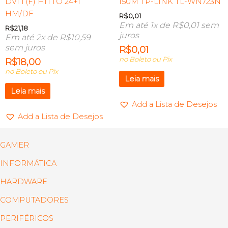
DVI I (F) HITTO 24+1
150M TP-LINK TL-WN723N
HM/DF
R$
0,01
Em até 1x de
R$
0,01
sem
R$
21,18
juros
Em até 2x de
R$
10,59
sem juros
R$
0,01
no Boleto ou Pix
R$
18,00
no Boleto ou Pix
Leia mais
Leia mais
Add a Lista de Desejos
Add a Lista de Desejos
GAMER
INFORMÁTICA
HARDWARE
COMPUTADORES
PERIFÉRICOS