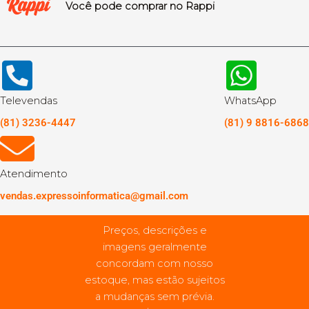
Você pode comprar no Rappi
Televendas
WhatsApp
(81) 3236-4447
(81) 9 8816-6868
Atendimento
vendas.expressoinformatica@gmail.com
Preços, descrições e
imagens geralmente
concordam com nosso
estoque, mas estão sujeitos
a mudanças sem prévia.