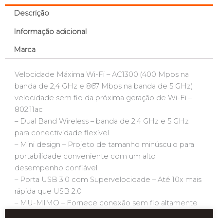
Descrição
Informação adicional
Marca
Velocidade Máxima Wi-Fi – AC1300 (400 Mpbs na
banda de 2,4 GHz e 867 Mbps na banda de 5 GHz)
velocidade sem fio da próxima geração de Wi-Fi –
802.11ac
– Dual Band Wireless – banda de 2,4 GHz e 5 GHz
para conectividade flexível
– Mini design – Projeto de tamanho minúsculo para
portabilidade conveniente com um alto
desempenho confiável
– Porta USB 3.0 com Supervelocidade – Até 10x mais
rápida que USB 2.0
– MU-MIMO – Fornece conexão sem fio altamente
eficiente