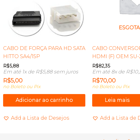
ESGOT
CABO DE FORÇA PARA HD SATA
CABO CONVERSOR 
HITTO SA4/15P
HDMI (F) OEM SU-
R$
5,88
R$
82,35
Em até 1x de
R$
5,88
sem juros
Em até 8x de
R$
10
R$
5,00
R$
70,00
no Boleto ou Pix
no Boleto ou Pix
Adicionar ao carrinho
Leia mais
Add a Lista de Desejos
Add a Lista de 