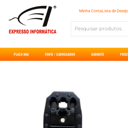
Ir
para
Minha Conta
Lista de Desej
o
Pesquisar
conteúdo
por:
PLACA MAE
FONTE / CARREGADOR
GABINETE
PROC