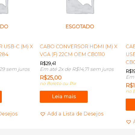
ADO
ESGOTADO
USB-C (M) X
CABO CONVERSOR HDMI (M) X
CA
284
VGA (F) 22CM OEM CB0110
USB
CB
R$
29,41
,29
sem juros
Em até 2x de
R$
14,71
sem juros
R$
1
Em 
R$
25,00
no Boleto ou Pix
R$
no B
Leia mais
Desejos
Add a Lista de Desejos