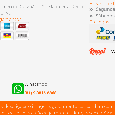
Horário de
lomeu de Gusmão, 42 - Madalena, Recife
Segunda 
10-190
Sábado:
agamentos
Entregas
V
WhatsApp
(81) 9 8816-6868
s, descrições e imagens geralmente concordam com
estoque, mas estão sujeitos a mudanças sem prévia.