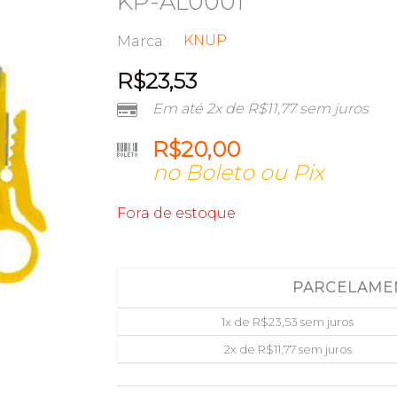
KP-AL0001
KNUP
Marca:
R$
23,53
Em até 2x de
R$
11,77
sem juros
R$
20,00
no Boleto ou Pix
Fora de estoque
PARCELAME
1x de
R$
23,53
sem juros
2x de
R$
11,77
sem juros