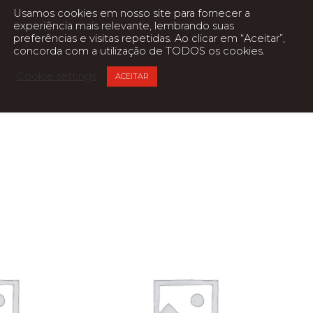
Usamos cookies em nosso site para fornecer a
e 8 pinos.
experiência mais relevante, lembrando suas
preferências e visitas repetidas. Ao clicar em “Aceitar”,
concorda com a utilização de TODOS os cookies.
Cookie settings
ACEITAR