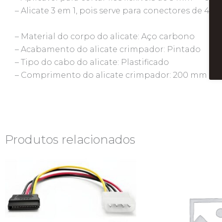
– Alicate 3 em 1, pois serve para conectores de 4, 6 
– Material do corpo do alicate: Aço carbono
– Acabamento do alicate crimpador: Pintado
– Tipo do cabo do alicate: Plastificado
– Comprimento do alicate crimpador: 200 mm
Produtos relacionados