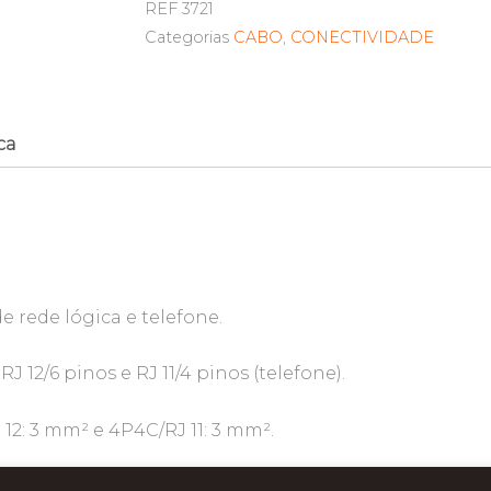
REF
3721
Categorias
CABO
,
CONECTIVIDADE
ca
e rede lógica e telefone.
RJ 12/6 pinos e RJ 11/4 pinos (telefone).
12: 3 mm² e 4P4C/RJ 11: 3 mm².
 mm².