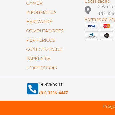
Localização
GAMER
R. Barto
INFORMÁTICA
- PE, 506
Formas de P
HARDWARE
COMPUTADORES
PERIFÉRICOS
CONECTIVIDADE
PAPELARIA
+ CATEGORIAS
Televendas
(81) 3236-4447
Preço