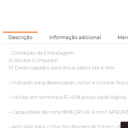
Descrição
Informação adicional
Mar
:: Conteúdo da Embalagem
01 Alicate Crimpador
01 Desencapador para fios e cabos até 4 mm
– Indicado para desencapar, cortar e crimpar fios d
– Utilizar em terminais RJ 45/8 pinos (rede lógica), 
– Capacidade de corte 8P8C/RJ 45: 6 mm², 6P6C/RJ 
– Aplicável para cortar fios flexíveis de 5 mm² – 6,2