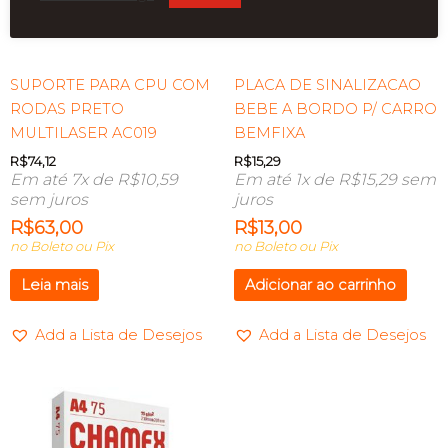
ESGOTADO
SUPORTE PARA CPU COM
PLACA DE SINALIZACAO
RODAS PRETO
BEBE A BORDO P/ CARRO
MULTILASER AC019
BEMFIXA
R$
74,12
R$
15,29
Em até 7x de
R$
10,59
Em até 1x de
R$
15,29
sem
sem juros
juros
R$
63,00
R$
13,00
no Boleto ou Pix
no Boleto ou Pix
Leia mais
Adicionar ao carrinho
Add a Lista de Desejos
Add a Lista de Desejos