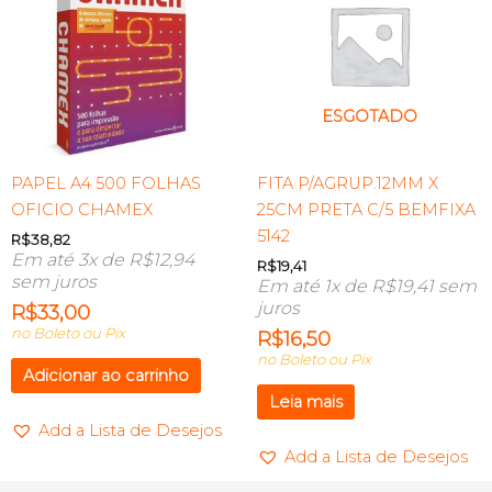
ESGOTADO
PAPEL A4 500 FOLHAS
FITA P/AGRUP.12MM X
OFICIO CHAMEX
25CM PRETA C/5 BEMFIXA
5142
R$
38,82
Em até 3x de
R$
12,94
R$
19,41
sem juros
Em até 1x de
R$
19,41
sem
juros
R$
33,00
no Boleto ou Pix
R$
16,50
no Boleto ou Pix
Adicionar ao carrinho
Leia mais
Add a Lista de Desejos
Add a Lista de Desejos