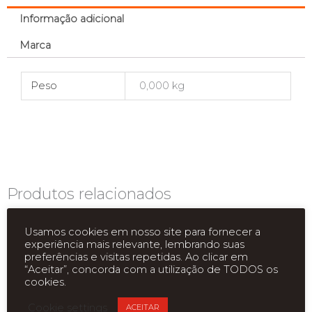
Informação adicional
Marca
Peso
0,000 kg
Produtos relacionados
Usamos cookies em nosso site para fornecer a
experiência mais relevante, lembrando suas
preferências e visitas repetidas. Ao clicar em
“Aceitar”, concorda com a utilização de TODOS os
cookies.
Cookie settings
ACEITAR