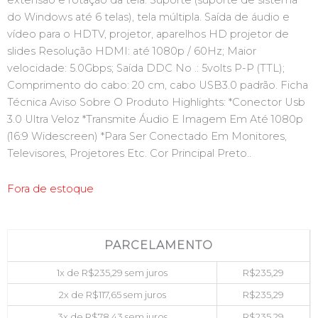
extensão e rotação da tela. Suporte (suporte de sistema
do Windows até 6 telas), tela múltipla. Saída de áudio e
vídeo para o HDTV, projetor, aparelhos HD projetor de
slides Resolução HDMI: até 1080p / 60Hz; Maior
velocidade: 5.0Gbps; Saída DDC No .: 5volts P-P (TTL);
Comprimento do cabo: 20 cm, cabo USB3.0 padrão. Ficha
Técnica Aviso Sobre O Produto Highlights: *Conector Usb
3.0 Ultra Veloz *Transmite Áudio E Imagem Em Até 1080p
(16:9 Widescreen) *Para Ser Conectado Em Monitores,
Televisores, Projetores Etc. Cor Principal Preto..
Fora de estoque
PARCELAMENTO
1x de
R$
235,29
sem juros
R$
235,29
2x de
R$
117,65
sem juros
R$
235,29
3x de
R$
78,43
sem juros
R$
235,29