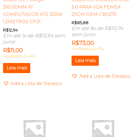
3X0,50MM P/
3.0 PARA VGA FEMEA
COMPUTADOR ATE 330W
20CM OEM CB0275
1.2METROS CF01
R$
85,88
Em até 8x de
R$
10,74
R$
12,94
sem juros
Em até 1x de
R$
12,94
sem
juros
R$
73,00
no Boleto ou Pix
R$
11,00
no Boleto ou Pix
Leia mais
Leia mais
Add a Lista de Desejos
Add a Lista de Desejos