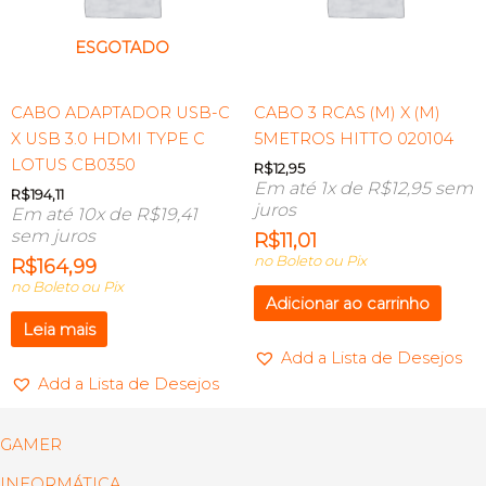
ESGOTADO
CABO ADAPTADOR USB-C
CABO 3 RCAS (M) X (M)
X USB 3.0 HDMI TYPE C
5METROS HITTO 020104
LOTUS CB0350
R$
12,95
Em até 1x de
R$
12,95
sem
R$
194,11
juros
Em até 10x de
R$
19,41
sem juros
R$
11,01
no Boleto ou Pix
R$
164,99
no Boleto ou Pix
Adicionar ao carrinho
Leia mais
Add a Lista de Desejos
Add a Lista de Desejos
GAMER
INFORMÁTICA