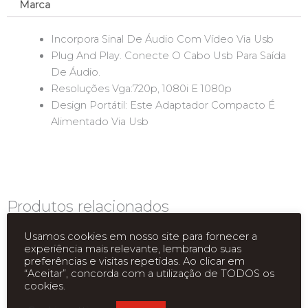
Marca
Incorpora Sinal De Áudio Com Vídeo Via Usb
Plug And Play. Conecte O Cabo Usb Para Saída
De Áudio.
Resoluções Vga:720p, 1080i E 1080p
Design Portátil: Este Adaptador Compacto É
Alimentado Via Usb
Produtos relacionados
Usamos cookies em nosso site para fornecer a
experiência mais relevante, lembrando suas
preferências e visitas repetidas. Ao clicar em
“Aceitar”, concorda com a utilização de TODOS os
cookies.