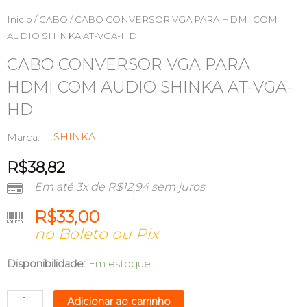
Início
/
CABO
/ CABO CONVERSOR VGA PARA HDMI COM
AUDIO SHINKA AT-VGA-HD
CABO CONVERSOR VGA PARA
HDMI COM AUDIO SHINKA AT-VGA-
HD
SHINKA
Marca:
R$
38,82
Em até 3x de
R$
12,94
sem juros
R$
33,00
no Boleto ou Pix
CABO
Disponibilidade:
Em estoque
CONVERSOR
VGA
Adicionar ao carrinho