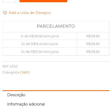
PARA
HDMI
Add a Lista de Desejos
COM
AUDIO
SHINKA
PARCELAMENTO
AT-
1x de
R$
38,82
sem juros
R$
38,82
VGA-
HD
2x de
R$
19,41
sem juros
R$
38,82
quantidade
3x de
R$
12,94
sem juros
R$
38,82
REF
4330
Categoria
CABO
Descrição
Informação adicional