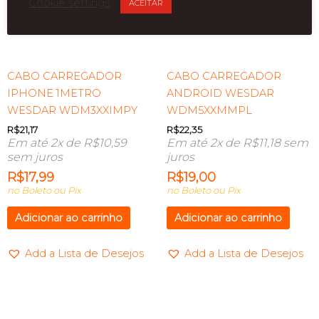
Cookie settings
ACEITAR
CABO CARREGADOR
CABO CARREGADOR
IPHONE 1METRO
ANDROID WESDAR
WESDAR WDM3XXIMPY
WDM5XXMMPL
R$
21,17
R$
22,35
Em até 2x de
R$
10,59
Em até 2x de
R$
11,18
sem
sem juros
juros
R$
17,99
R$
19,00
no Boleto ou Pix
no Boleto ou Pix
Adicionar ao carrinho
Adicionar ao carrinho
Add a Lista de Desejos
Add a Lista de Desejos