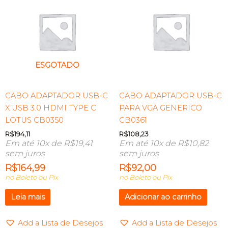
ESGOTADO
CABO ADAPTADOR USB-C
CABO ADAPTADOR USB-C
X USB 3.0 HDMI TYPE C
PARA VGA GENERICO
LOTUS CB0350
CB0361
R$
194,11
R$
108,23
Em até 10x de
R$
19,41
Em até 10x de
R$
10,82
sem juros
sem juros
R$
164,99
R$
92,00
no Boleto ou Pix
no Boleto ou Pix
Leia mais
Adicionar ao carrinho
Add a Lista de Desejos
Add a Lista de Desejos