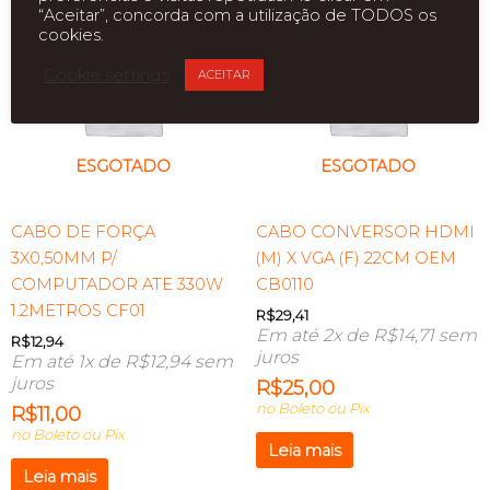
“Aceitar”, concorda com a utilização de TODOS os
cookies.
Cookie settings
ACEITAR
ESGOTADO
ESGOTADO
CABO DE FORÇA
CABO CONVERSOR HDMI
3X0,50MM P/
(M) X VGA (F) 22CM OEM
COMPUTADOR ATE 330W
CB0110
1.2METROS CF01
R$
29,41
Em até 2x de
R$
14,71
sem
R$
12,94
juros
Em até 1x de
R$
12,94
sem
juros
R$
25,00
no Boleto ou Pix
R$
11,00
no Boleto ou Pix
Leia mais
Leia mais