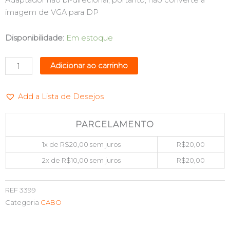
Adaptador não bi-direcional, portanto, não converte a
imagem de VGA para DP
CABO
Disponibilidade:
Em estoque
DISPLAYPORT
(M)
Adicionar ao carrinho
X
VGA
Add a Lista de Desejos
(F)
25CM
SHINKA
PARCELAMENTO
quantidade
1x de
R$
20,00
sem juros
R$
20,00
2x de
R$
10,00
sem juros
R$
20,00
REF
3399
Categoria
CABO