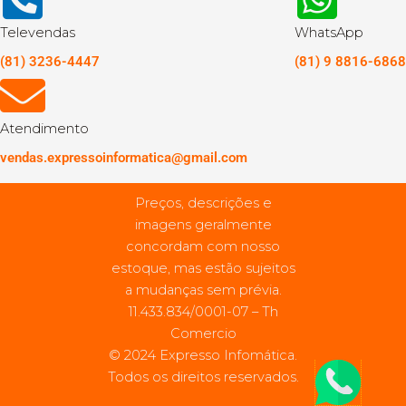
Televendas
WhatsApp
(81) 3236-4447
(81) 9 8816-6868
Atendimento
vendas.expressoinformatica@gmail.com
Preços, descrições e
imagens geralmente
concordam com nosso
estoque, mas estão sujeitos
a mudanças sem prévia.
11.433.834/0001-07 – Th
Comercio
© 2024 Expresso Infomática.
Todos os direitos reservados.