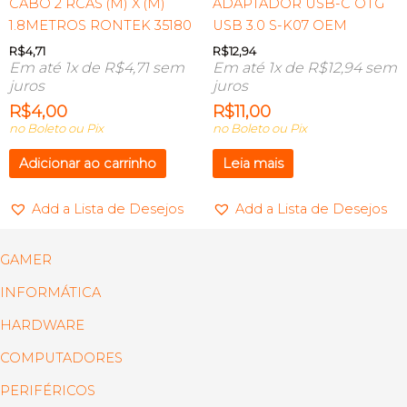
CABO 2 RCAS (M) X (M)
ADAPTADOR USB-C OTG
1.8METROS RONTEK 35180
USB 3.0 S-K07 OEM
R$
4,71
R$
12,94
Em até 1x de
R$
4,71
sem
Em até 1x de
R$
12,94
sem
juros
juros
R$
4,00
R$
11,00
no Boleto ou Pix
no Boleto ou Pix
Adicionar ao carrinho
Leia mais
Add a Lista de Desejos
Add a Lista de Desejos
GAMER
INFORMÁTICA
HARDWARE
COMPUTADORES
PERIFÉRICOS