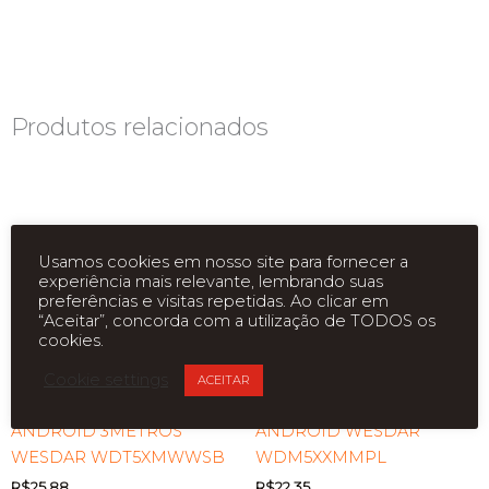
Produtos relacionados
Usamos cookies em nosso site para fornecer a
experiência mais relevante, lembrando suas
preferências e visitas repetidas. Ao clicar em
“Aceitar”, concorda com a utilização de TODOS os
cookies.
Cookie settings
ACEITAR
CABO CARREGADOR
CABO CARREGADOR
ANDROID 3METROS
ANDROID WESDAR
WESDAR WDT5XMWWSB
WDM5XXMMPL
R$
25,88
R$
22,35