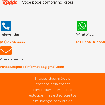
Você pode comprar no Rappi
Televendas
WhatsApp
(81) 3236-4447
(81) 9 8816-6868
Atendimento
vendas.expressoinformatica@gmail.com
Preços, descrições e
imagens geralmente
concordam com nosso
estoque, mas estão sujeitos
a mudanças sem prévia.