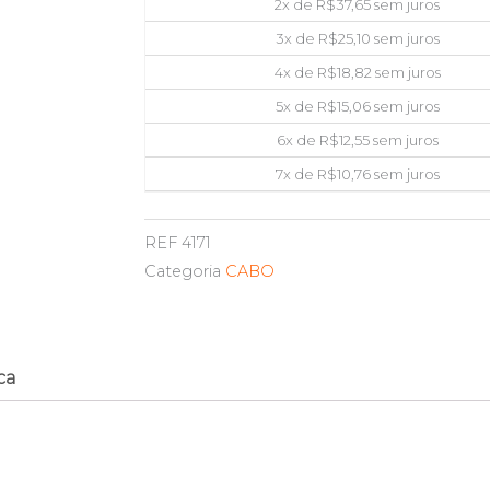
2x de
R$
37,65
sem juros
20METROS
3x de
R$
25,10
sem juros
OEM
quantidade
4x de
R$
18,82
sem juros
5x de
R$
15,06
sem juros
6x de
R$
12,55
sem juros
7x de
R$
10,76
sem juros
REF
4171
Categoria
CABO
ca