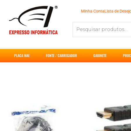
Ir
para
Minha Conta
Lista de Desej
o
Pesquisar
conteúdo
por:
PLACA MAE
FONTE / CARREGADOR
GABINETE
PROC