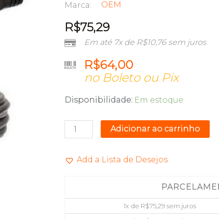
OEM
Marca:
R$
75,29
Em até 7x de
R$
10,76
sem juros
R$
64,00
no Boleto ou Pix
CABO
Disponibilidade:
Em estoque
HDMI
V1.4
Adicionar ao carrinho
(M)
X
Add a Lista de Desejos
(M)
4K
PARCELAME
HDR
3D
1x de
R$
75,29
sem juros
S/FILTRO