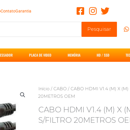
o
Contato
Garantia
Pesquisar
ESSADOR
PLACA DE VIDEO
MEMÓRIA
HD / SSD
TE
Início
/
CABO
/ CABO HDMI V1.4 (M) X (M
20METROS OEM
CABO HDMI V1.4 (M) X (
S/FILTRO 20METROS O