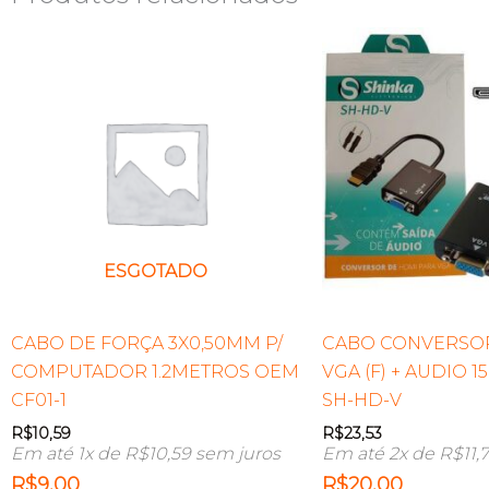
ESGOTADO
CABO DE FORÇA 3X0,50MM P/
CABO CONVERSOR
COMPUTADOR 1.2METROS OEM
VGA (F) + AUDIO 
CF01-1
SH-HD-V
R$
10,59
R$
23,53
Em até 1x de
R$
10,59
sem juros
Em até 2x de
R$
11,
R$
9,00
R$
20,00