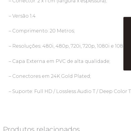
– Conector: 2 x 1 cm (largura x espessura);
– Versão 1.4
– Comprimento: 20 Metros;
– Resoluções: 480i, 480p, 720i, 720p, 1080i e 1080p;
– Capa Externa em PVC de alta qualidade;
– Conectores em 24K Gold Plated;
– Suporte: Full HD / Lossless Audio T / Deep Color T
Produtos relacionados