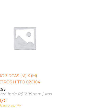
O 3 RCAS (M) X (M)
TROS HITTO 020104
2,95
até 1x de
R$
12,95
sem juros
1,01
oleto ou Pix