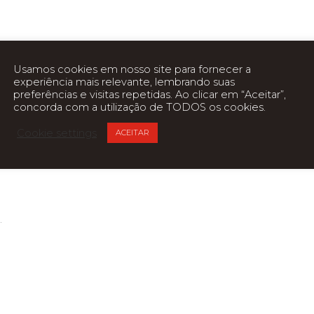
Usamos cookies em nosso site para fornecer a
experiência mais relevante, lembrando suas
preferências e visitas repetidas. Ao clicar em “Aceitar”,
concorda com a utilização de TODOS os cookies.
Cookie settings
ACEITAR
.