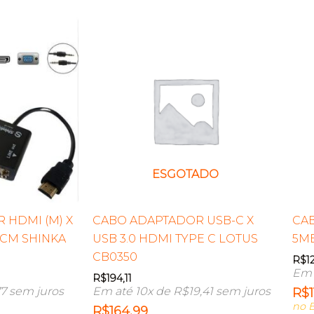
ESGOTADO
 HDMI (M) X
CABO ADAPTADOR USB-C X
CAB
15CM SHINKA
USB 3.0 HDMI TYPE C LOTUS
5ME
CB0350
R$
1
Em 
R$
194,11
77
sem juros
Em até 10x de
R$
19,41
sem juros
R$
1
no B
R$
164,99