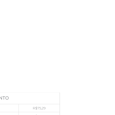
NTO
R$
75,29