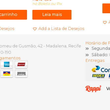
no Boleto ou Pix
 carrinho
Leia mais
Desejos
Add a Lista de Desejos
Horário de
lomeu de Gusmão, 42 - Madalena, Recife
Segunda 
10-190
Sábado:
agamentos
Entregas
V