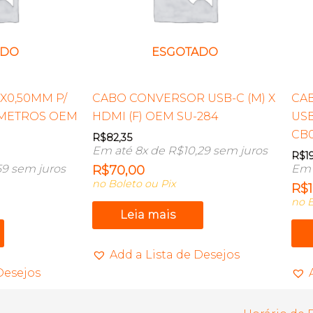
ADO
ESGOTADO
X0,50MM P/
CABO CONVERSOR USB-C (M) X
CA
2METROS OEM
HDMI (F) OEM SU-284
USB
CB
R$
82,35
Em até 8x de
R$
10,29
sem juros
R$
1
59
sem juros
Em 
R$
70,00
no Boleto ou Pix
R$
no B
Leia mais
Add a Lista de Desejos
Desejos