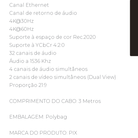
Canal Ethernet
Canal de retorno de áudio
4K@30Hz
4K@60Hz
Suporte à espaço de cor Rec.2020
Suporte à YCbCr 4:2:0
32 canais de áudio
Áudio a 1536 Khz
4 canais de áudio simultâneos
2 canais de vídeo simultâneos (Dual View)
Proporção 21:9
COMPRIMENTO DO CABO: 3 Metros
EMBALAGEM: Polybag
MARCA DO PRODUTO: PIX