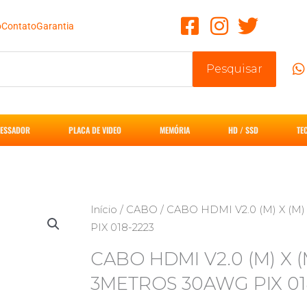
o
Contato
Garantia
Pesquisar
ESSADOR
PLACA DE VIDEO
MEMÓRIA
HD / SSD
TE
Início
/
CABO
/ CABO HDMI V2.0 (M) X (
PIX 018-2223
CABO HDMI V2.0 (M) X 
3METROS 30AWG PIX 01