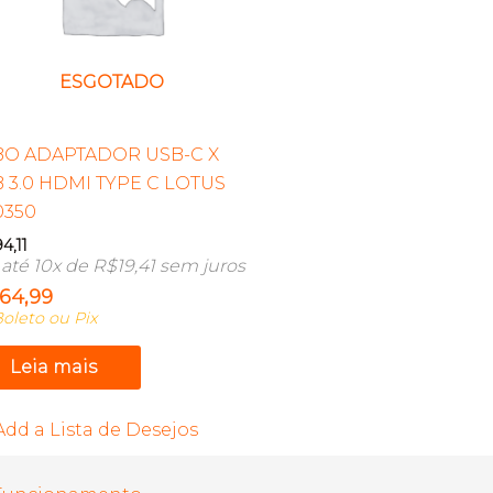
ESGOTADO
BO ADAPTADOR USB-C X
 3.0 HDMI TYPE C LOTUS
0350
94,11
até 10x de
R$
19,41
sem juros
164,99
oleto ou Pix
Leia mais
Add a Lista de Desejos