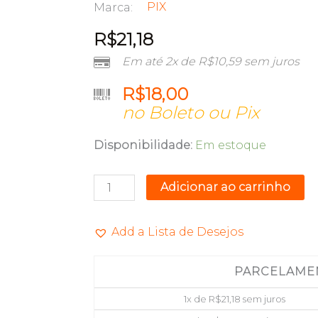
PIX
Marca:
R$
21,18
Em até 2x de
R$
10,59
sem juros
R$
18,00
no Boleto ou Pix
CABO
Disponibilidade:
Em estoque
HDMI
V2.0
Adicionar ao carrinho
(M)
X
Add a Lista de Desejos
(M)
4K
PARCELAME
HDR
3D
1x de
R$
21,18
sem juros
3METROS