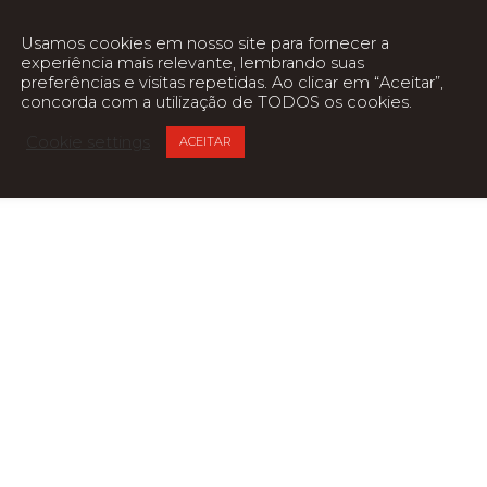
Usamos cookies em nosso site para fornecer a
experiência mais relevante, lembrando suas
preferências e visitas repetidas. Ao clicar em “Aceitar”,
concorda com a utilização de TODOS os cookies.
Cookie settings
ACEITAR