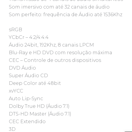
Som imersivo com até 32 canais de áudio
Som perfeito: frequência de Áudio até 1536Khz
sRGB
YCbCr – 4:2/4:4:4
Áudio 24bit, 192Khz, 8 canais LPCM
Blu-Ray e HD DVD com resolução máxima
CEC – Controle de outros dispositivos
DVD Áudio
Super Áudio CD
Deep Color até 48bit
xvYCC
Auto Lip-Sync
Dolby True HD (Áudio 7.1)
DTS-HD Master (Áudio 7.1)
CEC Extendido
3D