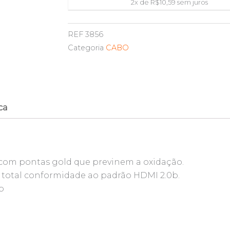
2x de
R$
10,59
sem juros
30AWG
PIX
REF
3856
018-
Categoria
CABO
2223
quantidade
ca
 com pontas gold que previnem a oxidação.
total conformidade ao padrão HDMI 2.0b.
p