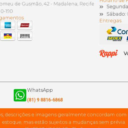
Horário de
lomeu de Gusmão, 42 - Madalena, Recife
Segunda 
10-190
Sábado:
agamentos
Entregas
V
WhatsApp
(81) 9 8816-6868
s, descrições e imagens geralmente concordam com
estoque, mas estão sujeitos a mudanças sem prévia.