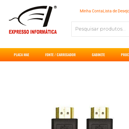
Ir
para
Minha Conta
Lista de Desej
o
Pesquisar
conteúdo
por:
PLACA MAE
FONTE / CARREGADOR
GABINETE
PROC