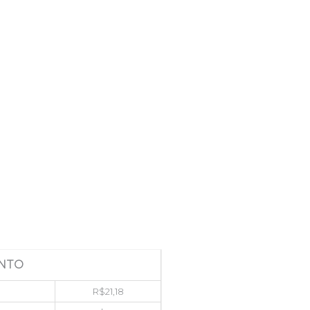
NTO
R$
21,18