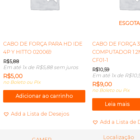
ESGOT
CABO DE FORÇA PARA HD IDE
CABO DE FORÇA 3
4P Y HITTO 020069
COMPUTADOR 1.
CF01-1
R$
5,88
Em até 1x de
R$
5,88
sem juros
R$
10,59
Em até 1x de
R$
10,
R$
5,00
no Boleto ou Pix
R$
9,00
no Boleto ou Pix
Adicionar ao carrinho
Leia mais
Add a Lista de Desejos
Add a Lista de 
Localização
GAMER