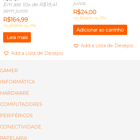
juros
Em até 10x de
R$
19,41
sem juros
R$
24,00
no Boleto ou Pix
R$
164,99
no Boleto ou Pix
Adicionar ao carrinho
Leia mais
Add a Lista de Desejos
Add a Lista de Desejos
GAMER
INFORMÁTICA
HARDWARE
COMPUTADORES
PERIFÉRICOS
CONECTIVIDADE
PAPELARIA