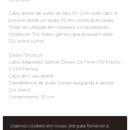
Cabo divisor de áudio do tipo P2. Com este cabo, é
possível dividir um áudio P2 em outras duas saídas.
Pode ser utilizado em celulares, computadores,
notebook, TVs, Video-games (que possuam saída
P2), entre outros.
Dados Técnicos
Cabo Adaptador Splitter Divisor De Fone 1 P2 Macho
X 2 P2 Fêmea
Cabo de 2 vias (anéis)
Transferência de áudio Stereo (esquerda e direita)
Cor: preto;
Comprimento: 30 cm;
Usamos cookies em nosso site para fornecer a