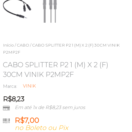
Início
/
CABO
/ CABO SPLITTER P2 1 (M) X 2 (F) 30CM VINIK
P2MP2F
CABO SPLITTER P2 1 (M) X 2 (F)
30CM VINIK P2MP2F
VINIK
Marca:
R$
8,23
Em até 1x de
R$
8,23
sem juros
R$
7,00
no Boleto ou Pix