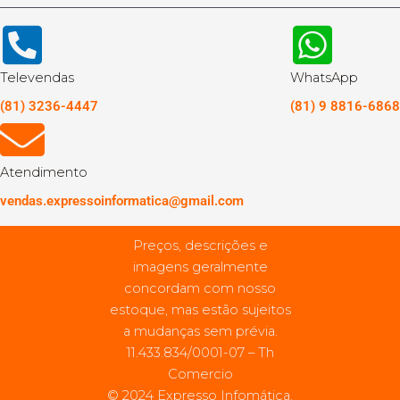
Televendas
WhatsApp
(81) 3236-4447
(81) 9 8816-6868
Atendimento
vendas.expressoinformatica@gmail.com
Preços, descrições e
imagens geralmente
concordam com nosso
estoque, mas estão sujeitos
a mudanças sem prévia.
11.433.834/0001-07 – Th
Comercio
© 2024 Expresso Infomática.