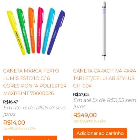
CANETA MARCA-TEXTO
CANETA CAPACITIVA PARA
LUMIS ESTOJO C/ 6
TABLET/CELULAR STYLUS
CORES PONTA POLIESTER
CH-004
MAXPRINT 70000026
R$
57,65
Em até 5x de
R$
11,53
sem
R$
16,47
juros
Em até 1x de
R$
16,47
sem
juros
R$
49,00
no Boleto ou Pix
R$
14,00
no Boleto ou Pix
Adicionar ao carrinho