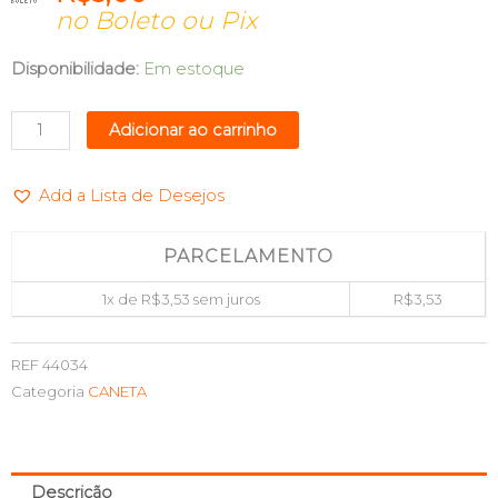
no Boleto ou Pix
CANETA
Disponibilidade:
Em estoque
PARA
RETROPROJETOR
Adicionar ao carrinho
PRETA
MARK
Add a Lista de Desejos
PONTA
POLIESTER
MAXPRINT
PARCELAMENTO
709051
1x de
R$
3,53
sem juros
R$
3,53
quantidade
REF
44034
Categoria
CANETA
Descrição