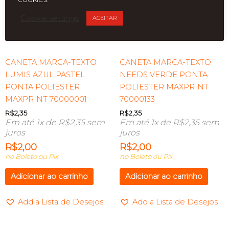
Cookie settings
ACEITAR
CANETA MARCA-TEXTO
CANETA MARCA-TEXTO
LUMIS AZUL PASTEL
NEEDS VERDE PONTA
PONTA POLIESTER
POLIESTER MAXPRINT
MAXPRINT 70000001
70000133
R$
2,35
R$
2,35
Em até 1x de
R$
2,35
sem
Em até 1x de
R$
2,35
sem
juros
juros
R$
2,00
R$
2,00
no Boleto ou Pix
no Boleto ou Pix
Adicionar ao carrinho
Adicionar ao carrinho
Add a Lista de Desejos
Add a Lista de Desejos