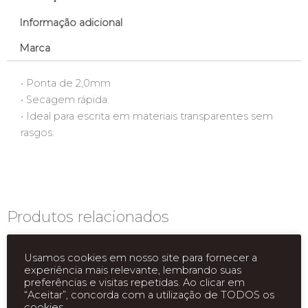
Informação adicional
Marca
• Ponta de 2,0mm
• Secagem rápida.
• Ideal para escrita em materiais transparentes sem
rasgos.
Produtos relacionados
Usamos cookies em nosso site para fornecer a
experiência mais relevante, lembrando suas
preferências e visitas repetidas. Ao clicar em
“Aceitar”, concorda com a utilização de TODOS os
cookies.