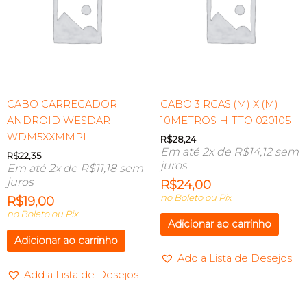
CABO CARREGADOR
CABO 3 RCAS (M) X (M)
ANDROID WESDAR
10METROS HITTO 020105
WDM5XXMMPL
R$
28,24
Em até 2x de
R$
14,12
sem
R$
22,35
juros
Em até 2x de
R$
11,18
sem
juros
R$
24,00
no Boleto ou Pix
R$
19,00
no Boleto ou Pix
Adicionar ao carrinho
Adicionar ao carrinho
Add a Lista de Desejos
Add a Lista de Desejos