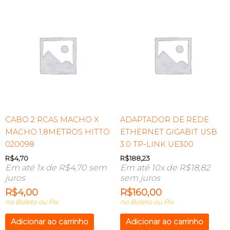
CABO 2 RCAS MACHO X
ADAPTADOR DE REDE
MACHO 1,8METROS HITTO
ETHERNET GIGABIT USB
020098
3.0 TP-LINK UE300
R$
4,70
R$
188,23
Em até 1x de
R$
4,70
sem
Em até 10x de
R$
18,82
juros
sem juros
R$
4,00
R$
160,00
no Boleto ou Pix
no Boleto ou Pix
Adicionar ao carrinho
Adicionar ao carrinho