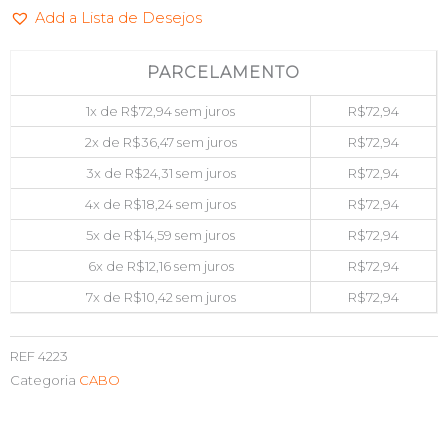
Add a Lista de Desejos
60fps
HDMI
(F)
PARCELAMENTO
P/
1x de
R$
72,94
sem juros
R$
72,94
USB
3.0
2x de
R$
36,47
sem juros
R$
72,94
(M)
3x de
R$
24,31
sem juros
R$
72,94
OEM
4x de
R$
18,24
sem juros
R$
72,94
MS118
5x de
R$
14,59
sem juros
R$
72,94
quantidade
6x de
R$
12,16
sem juros
R$
72,94
7x de
R$
10,42
sem juros
R$
72,94
REF
4223
Categoria
CABO