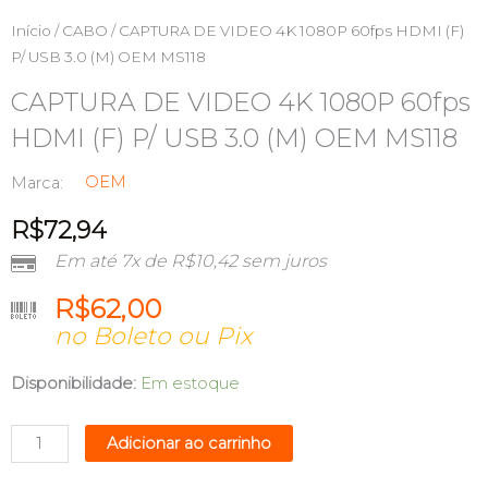
Início
/
CABO
/ CAPTURA DE VIDEO 4K 1080P 60fps HDMI (F)
P/ USB 3.0 (M) OEM MS118
CAPTURA DE VIDEO 4K 1080P 60fps
HDMI (F) P/ USB 3.0 (M) OEM MS118
OEM
Marca:
R$
72,94
Em até 7x de
R$
10,42
sem juros
R$
62,00
no Boleto ou Pix
CAPTURA
Disponibilidade:
Em estoque
DE
VIDEO
Adicionar ao carrinho
4K
1080P