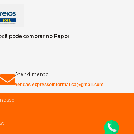
ocê pode comprar no Rappi
Atendimento
vendas.expressoinformatica@gmail.com
 nosso
s.