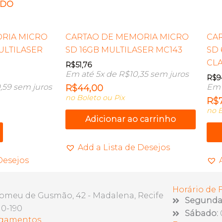
ADO
RIA MICRO
CARTAO DE MEMORIA MICRO
CA
MULTILASER
SD 16GB MULTILASER MC143
SD 
CLA
R$
51,76
Em até 5x de
R$
10,35
sem juros
R$
9
,59
sem juros
Em 
R$
44,00
no Boleto ou Pix
R$
no B
Adicionar ao carrinho
Add a Lista de Desejos
Desejos
Horário de
lomeu de Gusmão, 42 - Madalena, Recife
Segunda 
10-190
Sábado:
agamentos