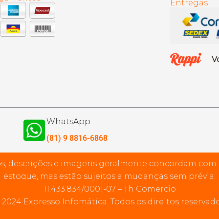
Entregas
V
WhatsApp
(81) 9 8816-6868
s, descrições e imagens geralmente concordam com
estoque, mas estão sujeitos a mudanças sem prévia.
11.433.834/0001-07 – Th Comercio
 2024 Expresso Infomática. Todos os direitos reservado