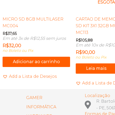
ESGOT
MICRO SD 8GB MULTILASER
CARTAO DE MEMO
MC004
SD KIT 3X1 32GB 
MC113
R$
37,65
Em até 3x de
R$
12,55
sem juros
R$
105,88
Em até 10x de
R$
10
R$
32,00
no Boleto ou Pix
R$
90,00
no Boleto ou Pix
Adicionar ao carrinho
Leia mais
Add a Lista de Desejos
Add a Lista de 
Localização
GAMER
R. Barto
INFORMÁTICA
- PE, 506
Formas de P