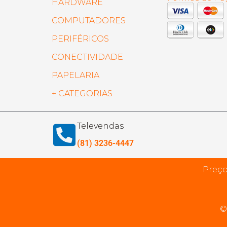
HARDWARE
COMPUTADORES
PERIFÉRICOS
CONECTIVIDADE
PAPELARIA
+ CATEGORIAS
Televendas
(81) 3236-4447
Preço
©