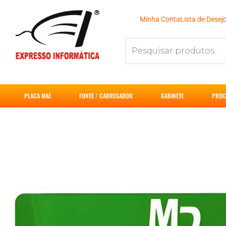
Ir
para
Minha Conta
Lista de Desej
o
Pesquisar
conteúdo
por:
PLACA MAE
FONTE / CARREGADOR
GABINETE
PROC