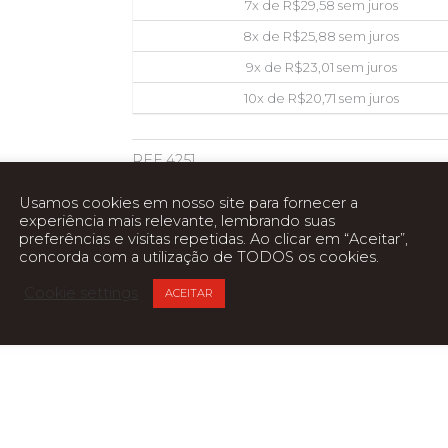
7x de
R$
29,58
sem juros
8x de
R$
25,88
sem juros
9x de
R$
23,01
sem juros
10x de
R$
20,71
sem juros
REF
4251
Categoria
CARTÃO DE MEMORIA
Usamos cookies em nosso site para fornecer a
experiência mais relevante, lembrando suas
preferências e visitas repetidas. Ao clicar em “Aceitar”,
concorda com a utilização de TODOS os cookies.
ca
Cookie settings
ACEITAR