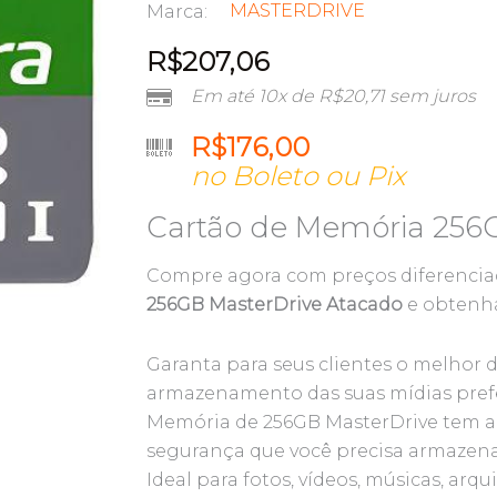
MASTERDRIVE
Marca:
R$
207,06
Em até 10x de
R$
20,71
sem juros
R$
176,00
no Boleto ou Pix
Cartão de Memória 256
Compre agora com preços diferenci
256GB MasterDrive Atacado
e obtenha
Garanta para seus clientes o melho
armazenamento das suas mídias prefe
Memória de 256GB MasterDrive tem a 
segurança que você precisa armazenar
Ideal para fotos, vídeos, músicas, arqu