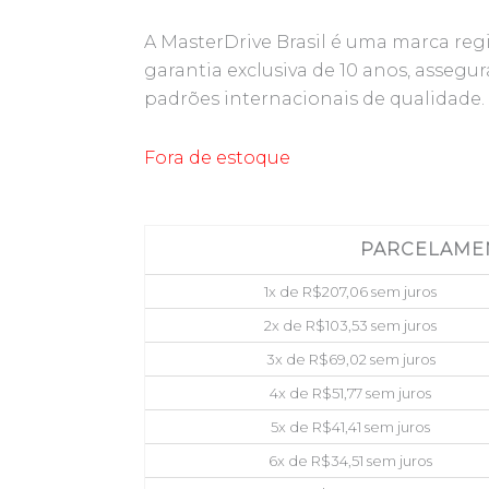
A MasterDrive Brasil é uma marca reg
garantia exclusiva de 10 anos, assegu
padrões internacionais de qualidade.
Fora de estoque
PARCELAME
1x de
R$
207,06
sem juros
2x de
R$
103,53
sem juros
3x de
R$
69,02
sem juros
4x de
R$
51,77
sem juros
5x de
R$
41,41
sem juros
6x de
R$
34,51
sem juros