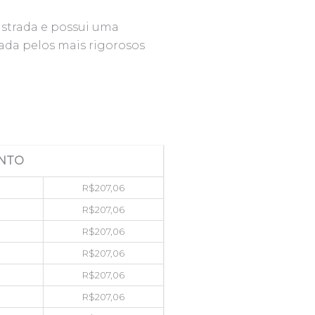
istrada e possui uma
rada pelos mais rigorosos
NTO
R$
207,06
R$
207,06
R$
207,06
R$
207,06
R$
207,06
R$
207,06