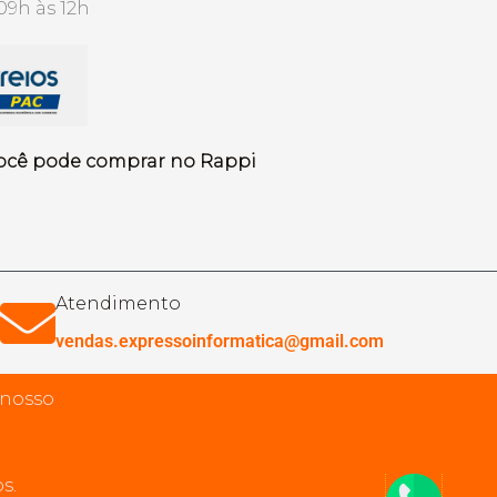
09h às 12h
ocê pode comprar no Rappi
Atendimento
vendas.expressoinformatica@gmail.com
 nosso
s.