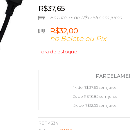
R$
37,65
Em até 3x de
R$
12,55
sem juros
R$
32,00
no Boleto ou Pix
Fora de estoque
PARCELAME
1x de
R$
37,65
sem juros
2x de
R$
18,83
sem juros
3x de
R$
12,55
sem juros
REF
4334