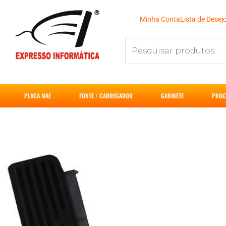
Ir
para
Minha Conta
Lista de Desej
o
Pesquisar
conteúdo
por:
PLACA MAE
FONTE / CARREGADOR
GABINETE
PROC