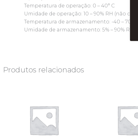
Temperatura de operação: 0 – 40° C
Umidade de operação: 10 – 90% RH (não co
Temperatura de armazenamento: -40 – 70º C
Umidade de armazenamento: 5% – 90% RH (
Produtos relacionados