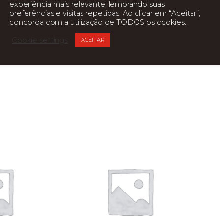
experiência mais relevante, lembrando suas
preferências e visitas repetidas. Ao clicar em “Aceitar”,
ndensado)
concorda com a utilização de TODOS os cookies.
Cookie settings
ACEITAR
não condensado)