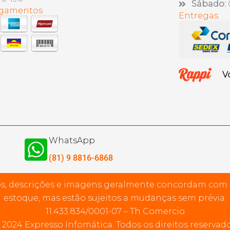
Sábado:
agamentos
Entregas
V
WhatsApp
(81) 9 8816-6868
s, descrições e imagens geralmente concordam com
estoque, mas estão sujeitos a mudanças sem prévia.
11.433.834/0001-07 – Th Comercio
 2024 Expresso Infomática. Todos os direitos reservado