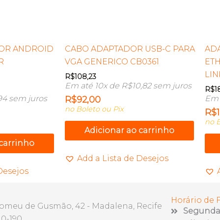
OR ANDROID
CABO ADAPTADOR USB-C PARA
AD
R
VGA GENERICO CB0361
ETH
LIN
R$
108,23
Em até 10x de
R$
10,82
sem juros
R$
1
94
sem juros
Em 
R$
92,00
no Boleto ou Pix
R$
no B
Adicionar ao carrinho
 carrinho
Add a Lista de Desejos
Desejos
Horário de
lomeu de Gusmão, 42 - Madalena, Recife
Segunda 
10-190