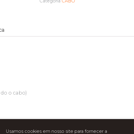
Categoria
CABO
ca
do o cabo)
Usamos cookies em nosso site para fornecer a