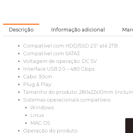
Descrição
Informação adicional
Mar
Compatível com HDD/SSD 2.5″ até 2TB
Compatível com SATA3
Voltagem de operação: DC 5V
Interface USB 2.0 – 480 Gbps
Cabo: 30cm
Plug & Play
Tamanho do produto: 280x22x10mm (incluín
Sistemas operacionais compatíveis
Windows
Linux
MAC OS
Operação do produto