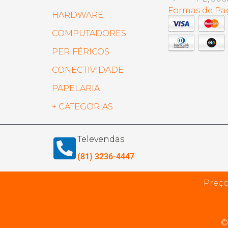
Formas de P
HARDWARE
COMPUTADORES
PERIFÉRICOS
CONECTIVIDADE
PAPELARIA
+ CATEGORIAS
Televendas
(81) 3236-4447
Preço
©