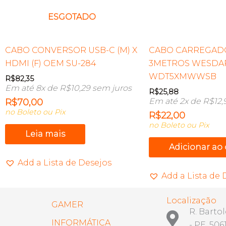
ESGOTADO
CABO CONVERSOR USB-C (M) X
CABO CARREGAD
HDMI (F) OEM SU-284
3METROS WESDA
WDT5XMWWSB
R$
82,35
Em até 8x de
R$
10,29
sem juros
R$
25,88
Em até 2x de
R$
12,
R$
70,00
no Boleto ou Pix
R$
22,00
no Boleto ou Pix
Leia mais
Adicionar ao
Add a Lista de Desejos
Add a Lista de 
Localização
GAMER
R. Barto
INFORMÁTICA
- PE, 506