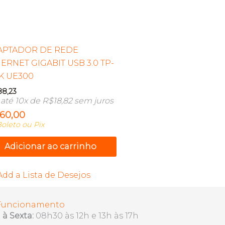
APTADOR DE REDE
ERNET GIGABIT USB 3.0 TP-
K UE300
88,23
até 10x de
R$
18,82
sem juros
160,00
oleto ou Pix
Adicionar ao carrinho
Add a Lista de Desejos
 Funcionamento
à Sexta:
08h30 às 12h e 13h às 17h