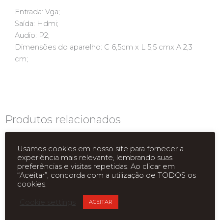
Entrada: Vga;
Saída: Hdmi;
Audio: P2;
Dimensões do aparelho: C 6,5cm x L 5,5 cmx A 2,3
cm;
Produtos relacionados
Usamos cookies em nosso site para fornecer a
experiência mais relevante, lembrando suas
preferências e visitas repetidas. Ao clicar em
“Aceitar”, concorda com a utilização de TODOS os
cookies.
Cookie settings
ACEITAR
ESGOTADO
ESGOTADO