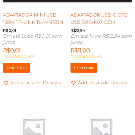
ADAPTADOR MINI USB
ADAPTADOR USB-C OTG
150M TP-LINK TL-WN723N
USB 3.0 S-K07 OEM
R$
0,01
R$
12,94
Em até 1x de
R$
0,01
sem
Em até 1x de
R$
12,94
sem
juros
juros
R$
0,01
R$
11,00
no Boleto ou Pix
no Boleto ou Pix
Leia mais
Leia mais
Add a Lista de Desejos
Add a Lista de Desejos