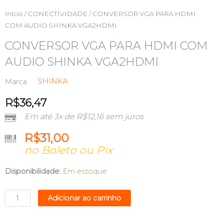
Início
/
CONECTIVIDADE
/ CONVERSOR VGA PARA HDMI
COM AUDIO SHINKA VGA2HDMI
CONVERSOR VGA PARA HDMI COM
AUDIO SHINKA VGA2HDMI
SHINKA
Marca:
R$
36,47
Em até 3x de
R$
12,16
sem juros
R$
31,00
no Boleto ou Pix
CONVERSOR
Disponibilidade:
Em estoque
VGA
PARA
Adicionar ao carrinho
HDMI
COM