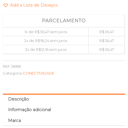
Add a Lista de Desejos
AUDIO
SHINKA
VGA2HDMI
PARCELAMENTO
quantidade
1x de
R$
36,47
sem juros
R$
36,47
2x de
R$
18,24
sem juros
R$
36,47
3x de
R$
12,16
sem juros
R$
36,47
REF
3888
Categoria
CONECTIVIDADE
Descrição
Informação adicional
Marca