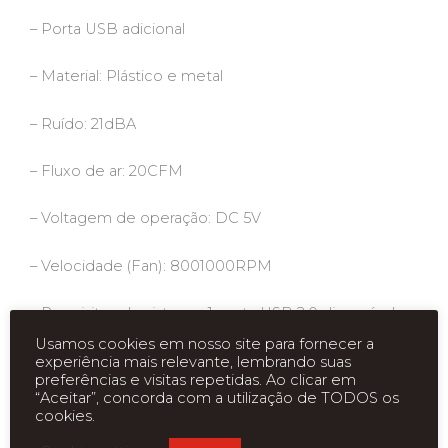
– Porta USB adicional
– Material: Plástico e metal
– Ruído: 21dBA
– Fluxo de ar: 20CFM
– Voltagem de operação: DC 5V
– Velocidade (Fan): 8001000RPM
– Requisitos do sistema: 1 porta USB 2.0 disponível
Usamos cookies em nosso site para fornecer a
experiência mais relevante, lembrando suas
preferências e visitas repetidas. Ao clicar em
“Aceitar”, concorda com a utilização de TODOS os
cookies.