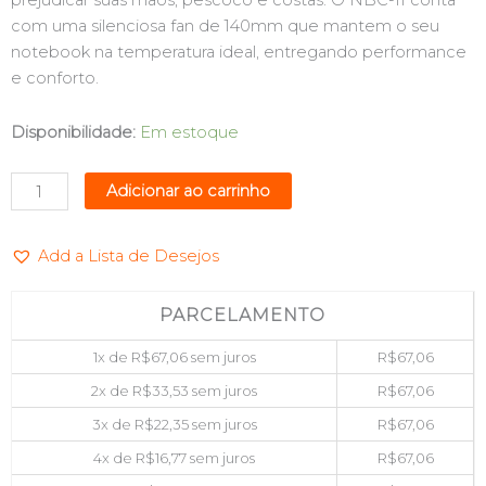
prejudicar suas maos, pescoco e costas. O NBC-11 conta
com uma silenciosa fan de 140mm que mantem o seu
notebook na temperatura ideal, entregando performance
e conforto.
COOLER
Disponibilidade:
Em estoque
P/
NOTEBOOK
Adicionar ao carrinho
14"
C3TECH
Add a Lista de Desejos
NBC-
11BK
quantidade
PARCELAMENTO
1x de
R$
67,06
sem juros
R$
67,06
2x de
R$
33,53
sem juros
R$
67,06
3x de
R$
22,35
sem juros
R$
67,06
4x de
R$
16,77
sem juros
R$
67,06