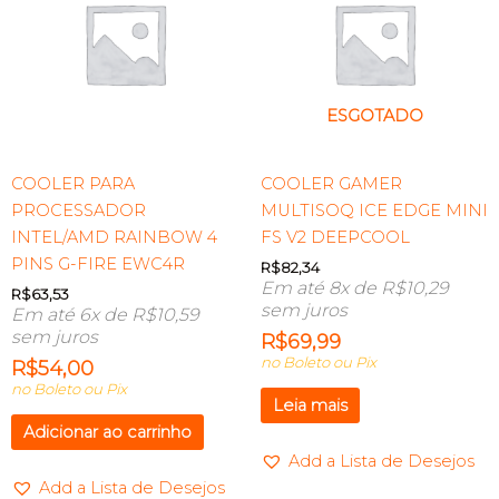
ESGOTADO
COOLER PARA
COOLER GAMER
PROCESSADOR
MULTISOQ ICE EDGE MINI
INTEL/AMD RAINBOW 4
FS V2 DEEPCOOL
PINS G-FIRE EWC4R
R$
82,34
Em até 8x de
R$
10,29
R$
63,53
sem juros
Em até 6x de
R$
10,59
sem juros
R$
69,99
no Boleto ou Pix
R$
54,00
no Boleto ou Pix
Leia mais
Adicionar ao carrinho
Add a Lista de Desejos
Add a Lista de Desejos