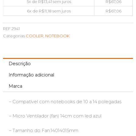
5x de
R$
13,41
sem juros
R$
67,06
6x de
R$
11,18
sem juros
R$
67,06
REF
2941
Categorias
COOLER
,
NOTEBOOK
Descrição
Informação adicional
Marca
– Compatível com notebooks de 10 a 14 polegadas
– Micro Ventilador (fan) 14cm com led azul
– Tamanho do Fan:14014015mm