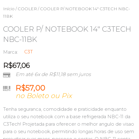
Início
/
COOLER
/ COOLER P/ NOTEBOOK 14″ C3TECH NBC-
11BK
COOLER P/ NOTEBOOK 14″ C3TECH
NBC-11BK
C3T
Marca:
R$
67,06
Em até 6x de
R$
11,18
sem juros
R$
57,00
no Boleto ou Pix
Tenha seguranca, comodidade e praticidade enquanto
utiliza o seu notebook com a base refrigerada NBC-11 da
C3Tech! Projetada para oferecer o melhor angulo de visao
para o seu notebook, permitindo longas horas de uso sem