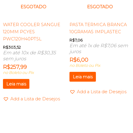
ESGOTADO
ESGOTADO
WATER COOLER SANGUE
PASTA TERMICA BRANCA
120MM PCYES
10GRAMAS IMPLASTEC
PWC120H40PTSL
R$
7,06
Em até 1x de
R$
7,06
sem
R$
303,52
juros
Em até 10x de
R$
30,35
sem juros
R$
6,00
no Boleto ou Pix
R$
257,99
no Boleto ou Pix
Leia mais
Leia mais
Add a Lista de Desejos
Add a Lista de Desejos