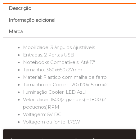
Descrição
Informação adicional
Marca
Mobilidade: 3 ângulos Ajustáveis
Entradas: 2 Portas USB
Notebooks Compatíveis: Até 17″
Tamanho: 360x650x27mm
Material: Plástico com malha de ferro
Tamanho do Cooler: 120x120x15mmx2
Iluminação Cooler: LED Azul
Velocidade: 1500(2 grandes) – 1800 (2
pequenos)RPM
Voltagem: 5V DC
Voltagem da fonte: 1,75W