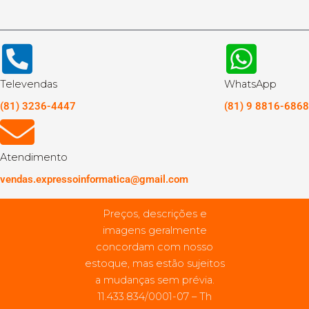
Televendas
WhatsApp
(81) 3236-4447
(81) 9 8816-6868
Atendimento
vendas.expressoinformatica@gmail.com
Preços, descrições e
imagens geralmente
concordam com nosso
estoque, mas estão sujeitos
a mudanças sem prévia.
11.433.834/0001-07 – Th