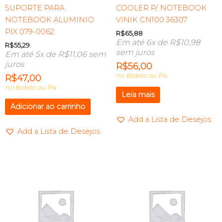
SUPORTE PARA
COOLER P/ NOTEBOOK
NOTEBOOK ALUMINIO
VINIK CN100 36307
PIX 079-0062
R$
65,88
Em até 6x de
R$
10,98
R$
55,29
sem juros
Em até 5x de
R$
11,06
sem
juros
R$
56,00
no Boleto ou Pix
R$
47,00
no Boleto ou Pix
Leia mais
Adicionar ao carrinho
Add a Lista de Desejos
Add a Lista de Desejos