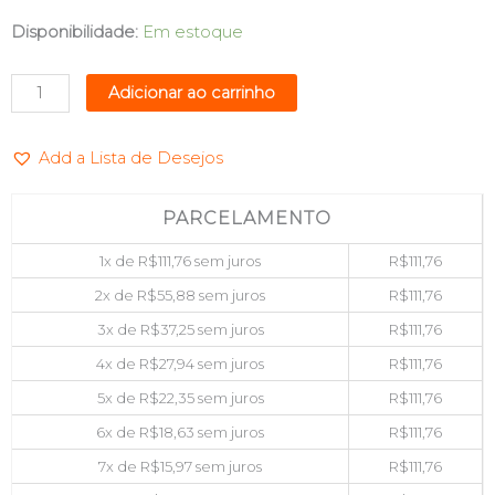
COOLER
Disponibilidade:
Em estoque
P/
NOTEBOOK
Adicionar ao carrinho
PROPMAX
LIGHT
Add a Lista de Desejos
2
FANS
MAXPRINT
PARCELAMENTO
60000117
1x de
R$
111,76
sem juros
R$
111,76
quantidade
2x de
R$
55,88
sem juros
R$
111,76
3x de
R$
37,25
sem juros
R$
111,76
4x de
R$
27,94
sem juros
R$
111,76
5x de
R$
22,35
sem juros
R$
111,76
6x de
R$
18,63
sem juros
R$
111,76
7x de
R$
15,97
sem juros
R$
111,76