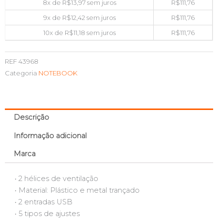
8x de
R$
13,97
sem juros
R$
111,76
9x de
R$
12,42
sem juros
R$
111,76
10x de
R$
11,18
sem juros
R$
111,76
REF
43968
Categoria
NOTEBOOK
Descrição
Informação adicional
Marca
• 2 hélices de ventilação
• Material: Plástico e metal trançado
• 2 entradas USB
• 5 tipos de ajustes