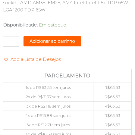
socket: AMD AM3+, FM2+, AM4 Intel: Intel: 115x TDP 65W,
LGA 1200 TDP 65W
COOLER
Disponibilidade:
Em estoque
PARA
PROCESSADOR
Adicionar ao carrinho
INTEL/AMD
RAINBOW
Add a Lista de Desejos
4
PINS
G-
PARCELAMENTO
FIRE
1x de
R$
63,53
sem juros
R$
63,53
EWC4R
quantidade
2x de
R$
31,77
sem juros
R$
63,53
3x de
R$
21,18
sem juros
R$
63,53
4x de
R$
15,88
sem juros
R$
63,53
5x de
R$
12,71
sem juros
R$
63,53
6x de
R$
10,59
sem juros
R$
63,53