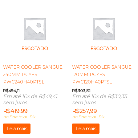
ESGOTADO
ESGOTADO
WATER COOLER SANGUE
WATER COOLER SANGUE
240MM PCYES
120MM PCYES
PWC240H40PTSL
PWC120H40PTSL
R$
494,11
R$
303,52
Em até 10x de
R$
49,41
Em até 10x de
R$
30,35
sem juros
sem juros
R$
419,99
R$
257,99
no Boleto ou Pix
no Boleto ou Pix
Leia mais
Leia mais