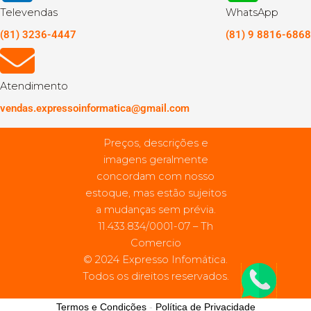
Televendas
WhatsApp
(81) 3236-4447
(81) 9 8816-6868
Atendimento
vendas.expressoinformatica@gmail.com
Preços, descrições e
imagens geralmente
concordam com nosso
estoque, mas estão sujeitos
a mudanças sem prévia.
11.433.834/0001-07 – Th
Comercio
© 2024 Expresso Infomática.
Todos os direitos reservados.
Termos e Condições
-
Política de Privacidade