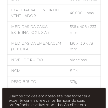
EXPECTATIVA DE VIDA DO
40,000 Horas
VENTILADOR
MEDIDAS DA CAIXA
536 x 406 x 333
EXTERNA ( C X L X A )
mm
MEDIDAS DA EMBALAGEM
130 x 130 x 78
( C X L X A )
mm
NÍVEL DE RUÍDO
silencioso
NCM
8414
PESO BRUTO
371g
PESO BRUTO (CAIXA
18.59 Kg
Usamos cookies em nosso site para fornecer a
EXTERNA)
experiência mais relevante, lembrando suas
preferências e visitas repetidas. Ao clicar em