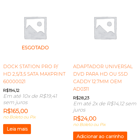
ESGOTADO
DOCK STATION PRO P/
ADAPTADOR UNIVERSAL
HD 2,5/3,5 SATA MAXPRINT
DVD PARA HD OU SSD
60000021
CADDY 12.7MM OEM
AD0311
R$
194,12
Em até 10x de
R$
19,41
R$
28,23
sem juros
Em até 2x de
R$
14,12
sem
juros
R$
165,00
no Boleto ou Pix
R$
24,00
no Boleto ou Pix
Leia mais
Adicionar ao carrinho