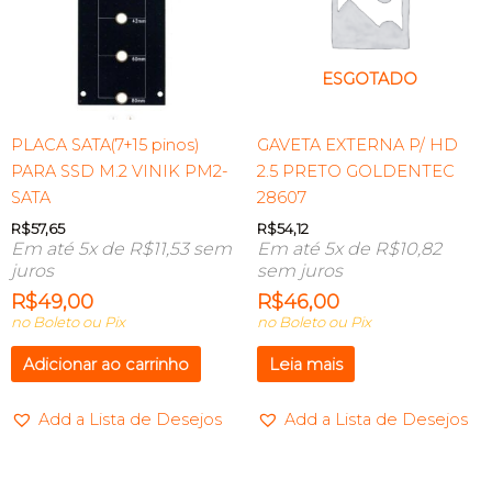
ESGOTADO
PLACA SATA(7+15 pinos)
GAVETA EXTERNA P/ HD
PARA SSD M.2 VINIK PM2-
2.5 PRETO GOLDENTEC
SATA
28607
R$
57,65
R$
54,12
Em até 5x de
R$
11,53
sem
Em até 5x de
R$
10,82
juros
sem juros
R$
49,00
R$
46,00
no Boleto ou Pix
no Boleto ou Pix
Adicionar ao carrinho
Leia mais
Add a Lista de Desejos
Add a Lista de Desejos