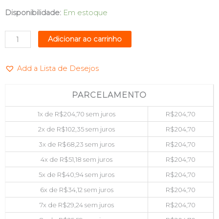
DOCK
Disponibilidade:
Em estoque
STATION
PRO
Adicionar ao carrinho
P/
HD
Add a Lista de Desejos
2,5/3,5
SATA
C/LEITOR
PARCELAMENTO
SD
1x de
R$
204,70
sem juros
R$
204,70
KNUP
KP-
2x de
R$
102,35
sem juros
R$
204,70
HD819
3x de
R$
68,23
sem juros
R$
204,70
quantidade
4x de
R$
51,18
sem juros
R$
204,70
5x de
R$
40,94
sem juros
R$
204,70
6x de
R$
34,12
sem juros
R$
204,70
7x de
R$
29,24
sem juros
R$
204,70