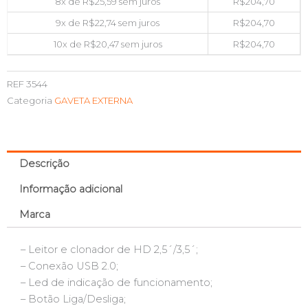
8x de
R$
25,59
sem juros
R$
204,70
9x de
R$
22,74
sem juros
R$
204,70
10x de
R$
20,47
sem juros
R$
204,70
REF
3544
Categoria
GAVETA EXTERNA
Descrição
Informação adicional
Marca
– Leitor e clonador de HD 2,5´/3,5´;
– Conexão USB 2.0;
– Led de indicação de funcionamento;
– Botão Liga/Desliga;