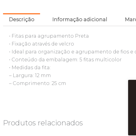
Descrição
Informação adicional
Mar
• Fitas para agrupamento Preta
• Fixação através de velcro
• Ideal para organização e agrupamento de fios e
• Conteúdo da embalagem: 5 fitas multicolor
• Medidas da fita:
– Largura: 12 mm
– Comprimento: 25 cm
Produtos relacionados