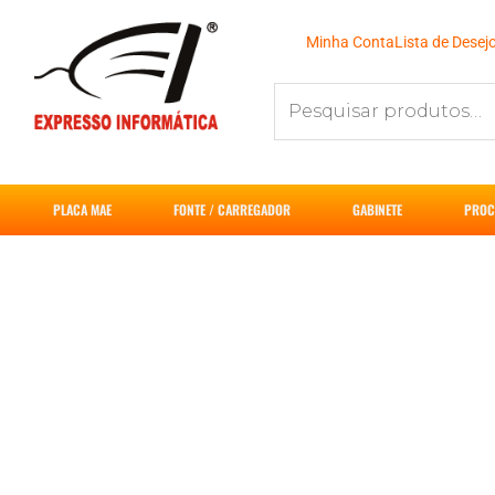
Ir
para
Minha Conta
Lista de Desej
o
Pesquisar
conteúdo
por:
PLACA MAE
FONTE / CARREGADOR
GABINETE
PROC