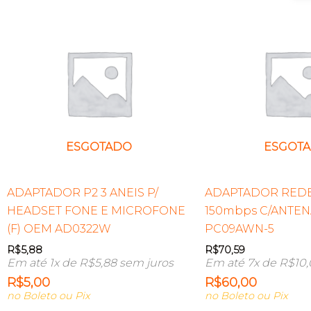
ESGOTADO
ESGOT
ADAPTADOR P2 3 ANEIS P/
ADAPTADOR REDE
HEADSET FONE E MICROFONE
150mbps C/ANTEN
(F) OEM AD0322W
PC09AWN-5
R$
5,88
R$
70,59
Em até 1x de
R$
5,88
sem juros
Em até 7x de
R$
10
R$
5,00
R$
60,00
no Boleto ou Pix
no Boleto ou Pix