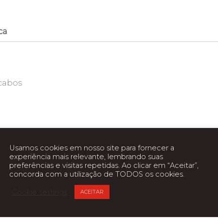
ca
 cabos
Usamos cookies em nosso site para fornecer a
experiência mais relevante, lembrando suas
preferências e visitas repetidas. Ao clicar em “Aceitar”,
concorda com a utilização de TODOS os cookies.
Cookie settings
ACEITAR