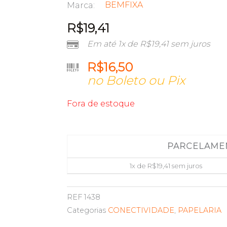
BEMFIXA
Marca:
R$
19,41
Em até 1x de
R$
19,41
sem juros
R$
16,50
no Boleto ou Pix
Fora de estoque
PARCELAME
1x de
R$
19,41
sem juros
REF
1438
Categorias
CONECTIVIDADE
,
PAPELARIA