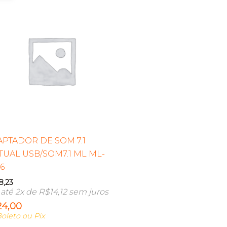
PTADOR DE SOM 7.1
TUAL USB/SOM7.1 ML ML-
6
8,23
até 2x de
R$
14,12
sem juros
24,00
oleto ou Pix