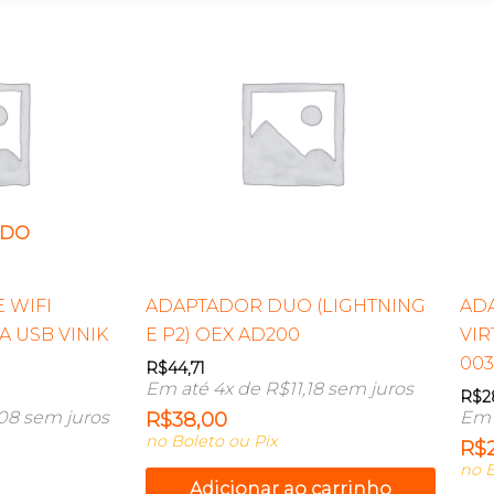
ADO
 WIFI
ADAPTADOR DUO (LIGHTNING
ADA
A USB VINIK
E P2) OEX AD200
VIR
003
R$
44,71
Em até 4x de
R$
11,18
sem juros
R$
2
,08
sem juros
Em 
R$
38,00
no Boleto ou Pix
R$
no B
Adicionar ao carrinho