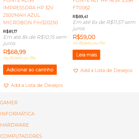
FONTE ALI.P/
FONTE ALI. HP 18,5V 3,35A
IMPRESSORA HP 32V
FT0062
2500MAH AZUL
R$
69,41
Em até 6x de
R$
11,57
sem
MICROBON FIH320250
juros
R$
81,17
R$
59,00
Em até 8x de
R$
10,15
sem
juros
no Boleto ou Pix
R$
68,99
Leia mais
no Boleto ou Pix
Adicionar ao carrinho
Add a Lista de Desejos
Add a Lista de Desejos
GAMER
INFORMÁTICA
HARDWARE
COMPUTADORES