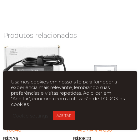
Produtos relacionados
Usamos cookies em nosso site para fornecer a
experiência mais relevante, lembrando suas
preferências e visitas repetidas. Ao clicar em
“Aceitar”, concorda com a utilização de TODOS os
cookies.
FONTE ALI. NOTEBOOK
FONTE ALI. NOTEBOOK
Cookie settings
ACEITAR
18,5V 3,5A 6.0X4.4 OEM
SAMSUNG 19V 4.74A 5.5X3.0
FT0048
MAISMANIA 856
R$
71,76
R$
108,23