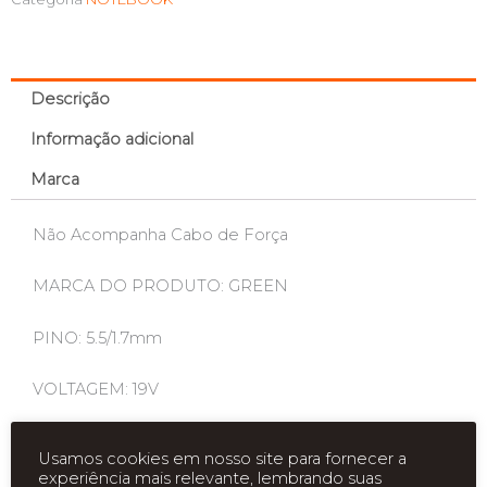
Descrição
Informação adicional
Marca
Não Acompanha Cabo de Força
MARCA DO PRODUTO: GREEN
PINO: 5.5/1.7mm
VOLTAGEM: 19V
Usamos cookies em nosso site para fornecer a
experiência mais relevante, lembrando suas