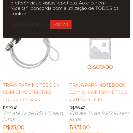
preferências e visitas repetidas. Ao clicar em
“Aceitar”, concorda com a utilização de TODOS os
Produtos relacionados
cookies.
Cookie settings
ACEITAR
ESGOTADO
TRAVA PARA NOTEBOOK
TRAVA PARA NOTEBOOK
COM CHAVE 1METRO
COM CHAVE 1.80METROS
LOTUS LT-ES200
C3TECH CS-30
R$
29,41
R$
36,47
Em até 2x de
R$
14,71
sem
Em até 3x de
R$
12,16
sem
juros
juros
R$
25,00
R$
31,00
no Boleto ou Pix
no Boleto ou Pix