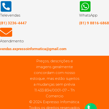
Televendas
WhatsApp
(81) 3236-4447
(81) 9 8816-6868
Atendimento
vendas.expressoinformatica@gmail.com
Preços, descrições e
imagens geralmente
concordam com nosso
estoque, mas estão sujeitos
a mudanças sem prévia.
11.433.834/0001-07 – Th
Comercio
© 2024 Expresso Infomática.
Todos os direitos reservados.