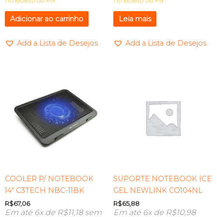
Adicionar ao carrinho
Leia mais
Add a Lista de Desejos
Add a Lista de Desejos
COOLER P/ NOTEBOOK
SUPORTE NOTEBOOK ICE
14″ C3TECH NBC-11BK
GEL NEWLINK CO104NL
R$
67,06
R$
65,88
Em até 6x de
R$
11,18
sem
Em até 6x de
R$
10,98