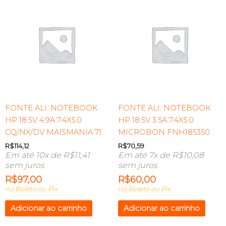
FONTE ALI. NOTEBOOK
FONTE ALI. NOTEBOOK
HP 18.5V 4.9A 7.4X5.0
HP 18.5V 3.5A 7.4X5.0
CQ/NX/DV MAISMANIA 71
MICROBON FNH185350
R$
114,12
R$
70,59
Em até 10x de
R$
11,41
Em até 7x de
R$
10,08
sem juros
sem juros
R$
97,00
R$
60,00
no Boleto ou Pix
no Boleto ou Pix
Adicionar ao carrinho
Adicionar ao carrinho