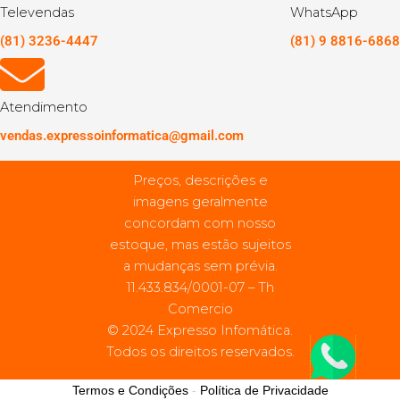
Televendas
WhatsApp
(81) 3236-4447
(81) 9 8816-6868
Atendimento
vendas.expressoinformatica@gmail.com
Preços, descrições e
imagens geralmente
concordam com nosso
estoque, mas estão sujeitos
a mudanças sem prévia.
11.433.834/0001-07 – Th
Comercio
© 2024 Expresso Infomática.
Todos os direitos reservados.
Termos e Condições
-
Política de Privacidade