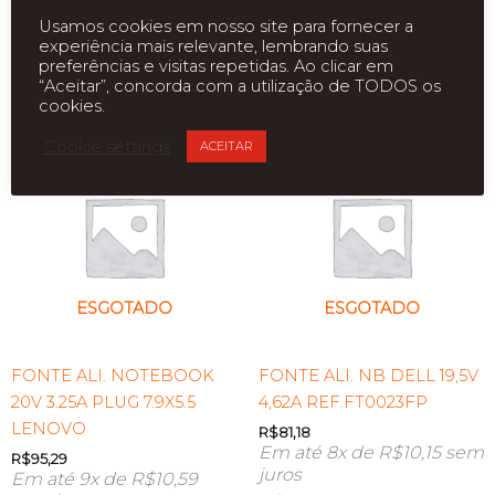
Usamos cookies em nosso site para fornecer a
experiência mais relevante, lembrando suas
preferências e visitas repetidas. Ao clicar em
“Aceitar”, concorda com a utilização de TODOS os
Produtos relacionados
cookies.
Cookie settings
ACEITAR
ESGOTADO
ESGOTADO
FONTE ALI. NOTEBOOK
FONTE ALI. NB DELL 19,5V
20V 3.25A PLUG 7.9X5.5
4,62A REF.FT0023FP
LENOVO
R$
81,18
Em até 8x de
R$
10,15
sem
R$
95,29
juros
Em até 9x de
R$
10,59