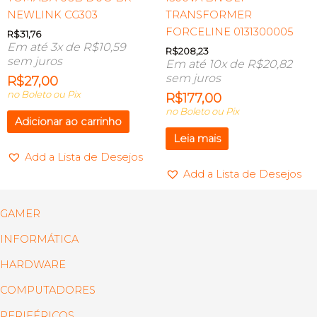
NEWLINK CG303
TRANSFORMER
FORCELINE 0131300005
R$
31,76
Em até 3x de
R$
10,59
R$
208,23
sem juros
Em até 10x de
R$
20,82
sem juros
R$
27,00
no Boleto ou Pix
R$
177,00
no Boleto ou Pix
Adicionar ao carrinho
Leia mais
Add a Lista de Desejos
Add a Lista de Desejos
GAMER
INFORMÁTICA
HARDWARE
COMPUTADORES
PERIFÉRICOS