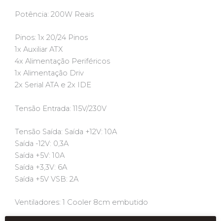
Potência: 200W Reais
Pinos: 1x 20/24 Pinos
1x Auxiliar ATX
4x Alimentação Periféricos
1x Alimentação Driv
2x Serial ATA e 2x IDE
Tensão Entrada: 115V/230V
Tensão Saída: Saída +12V: 10A
Saída -12V: 0,3A
Saída +5V: 10A
Saída +3,3V: 6A
Saída +5V VSB: 2A
Ventiladores: 1 Cooler 8cm embutido