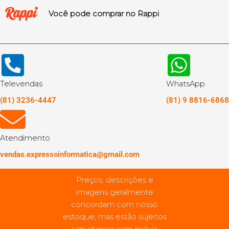
Você pode comprar no Rappi
Televendas
WhatsApp
(81) 3236-4447
(81) 9 8816-6868
Atendimento
vendas.expressoinformatica@gmail.com
Preços, descrições e
imagens geralmente
concordam com nosso
estoque, mas estão sujeitos
a mudanças sem prévia.