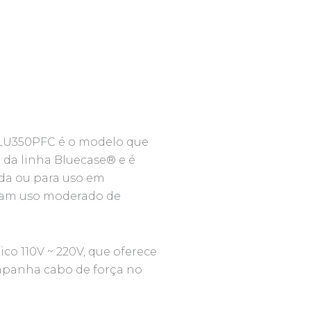
BLU350PFC é o modelo que
da linha Bluecase® e é
ada ou para uso em
dam uso moderado de
o 110V ~ 220V, que oferece
mpanha cabo de força no