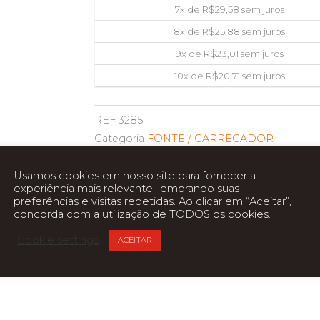
7x de
R$
29,58
sem juros
8x de
R$
25,88
sem juros
9x de
R$
23,01
sem juros
10x de
R$
20,71
sem juros
REF
3285
Categoria
FONTE / CARREGADOR
Usamos cookies em nosso site para fornecer a
experiência mais relevante, lembrando suas
preferências e visitas repetidas. Ao clicar em “Aceitar”,
ca
concorda com a utilização de TODOS os cookies.
Cookie settings
ACEITAR
P), sobrecorrente (OCP), sobrecarga de potência (OPP)