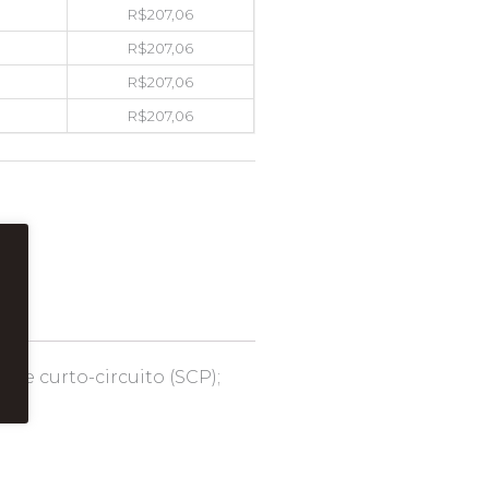
R$
207,06
R$
207,06
R$
207,06
R$
207,06
 e curto-circuito (SCP);