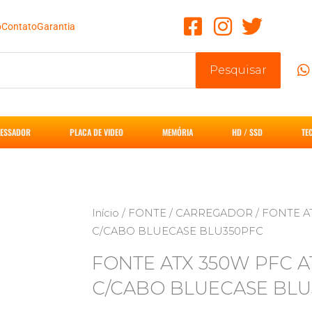
o
Contato
Garantia
Pesquisar
ESSADOR
PLACA DE VIDEO
MEMÓRIA
HD / SSD
TE
Início
/
FONTE / CARREGADOR
/ FONTE A
C/CABO BLUECASE BLU350PFC
FONTE ATX 350W PFC A
C/CABO BLUECASE BLU