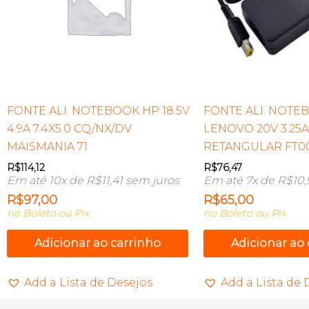
FONTE ALI. NOTEBOOK HP 18.5V
FONTE ALI. NOTE
4.9A 7.4X5.0 CQ/NX/DV
LENOVO 20V 3.25
MAISMANIA 71
RETANGULAR FT0
R$
114,12
R$
76,47
Em até 10x de
R$
11,41
sem juros
Em até 7x de
R$
10,
R$
97,00
R$
65,00
no Boleto ou Pix
no Boleto ou Pix
Adicionar ao carrinho
Adicionar ao
Add a Lista de Desejos
Add a Lista de 