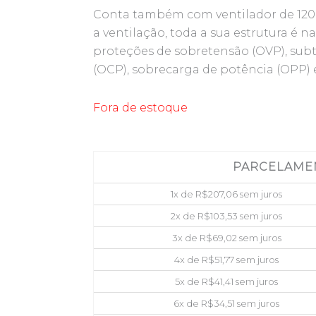
Conta também com ventilador de 120mm
a ventilação, toda a sua estrutura é n
proteções de sobretensão (OVP), sub
(OCP), sobrecarga de potência (OPP) e 
Fora de estoque
PARCELAME
1x de
R$
207,06
sem juros
2x de
R$
103,53
sem juros
3x de
R$
69,02
sem juros
4x de
R$
51,77
sem juros
5x de
R$
41,41
sem juros
6x de
R$
34,51
sem juros