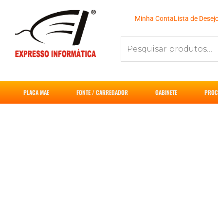
Ir
para
Minha Conta
Lista de Desej
o
Pesquisar
conteúdo
por:
PLACA MAE
FONTE / CARREGADOR
GABINETE
PROC