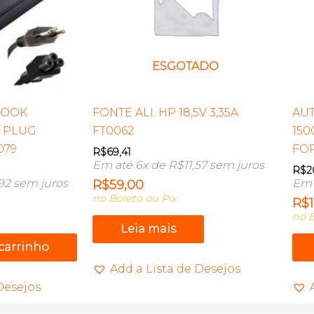
ESGOTADO
BOOK
FONTE ALI. HP 18,5V 3,35A
AU
A PLUG
FT0062
150
079
FOR
R$
69,41
Em até 6x de
R$
11,57
sem juros
R$
2
92
sem juros
Em 
R$
59,00
no Boleto ou Pix
R$
no B
Leia mais
 carrinho
Add a Lista de Desejos
Desejos