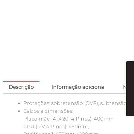
Descrição
Informação adicional
Mar
Proteções: sobretensão (OVP), subtensão (UV
Cabos e dimensões:
Placa-mãe (ATX 20+4 Pinos): 400mm;
CPU (12V 4 Pinos): 450mm;