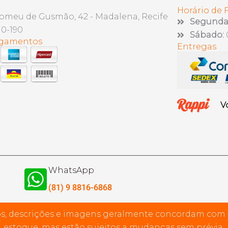
Horário de
lomeu de Gusmão, 42 - Madalena, Recife
Segunda 
10-190
Sábado:
agamentos
Entregas
V
WhatsApp
(81) 9 8816-6868
s, descrições e imagens geralmente concordam com
estoque, mas estão sujeitos a mudanças sem prévia.