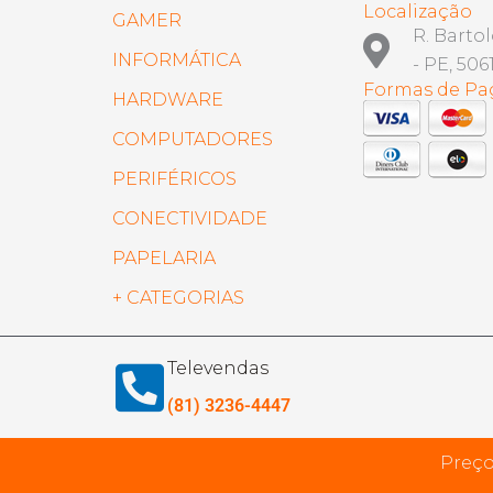
Localização
GAMER
R. Barto
INFORMÁTICA
- PE, 506
Formas de P
HARDWARE
COMPUTADORES
PERIFÉRICOS
CONECTIVIDADE
PAPELARIA
+ CATEGORIAS
Televendas
(81) 3236-4447
Preço