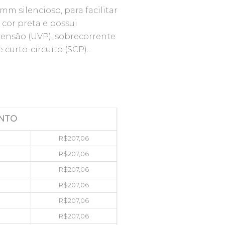
 silencioso, para facilitar
a cor preta e possui
tensão (UVP), sobrecorrente
curto-circuito (SCP)..
NTO
R$
207,06
R$
207,06
R$
207,06
R$
207,06
R$
207,06
R$
207,06