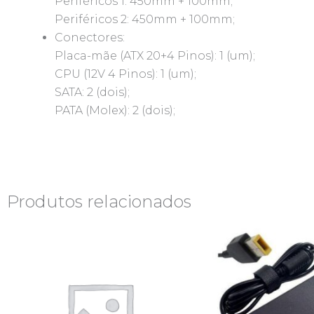
Periféricos 1: 450mm + 100mm;
Periféricos 2: 450mm + 100mm;
Conectores:
Placa-mãe (ATX 20+4 Pinos): 1 (um);
CPU (12V 4 Pinos): 1 (um);
SATA: 2 (dois);
PATA (Molex): 2 (dois);
Produtos relacionados