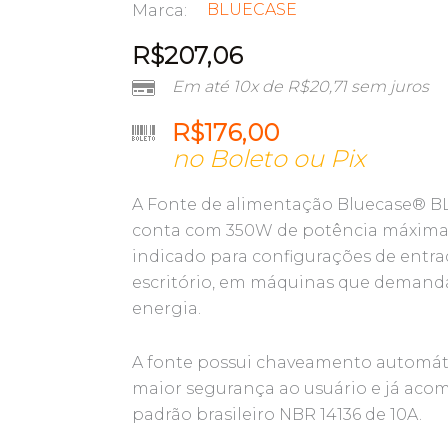
BLUECASE
Marca:
R$
207,06
Em até 10x de
R$
20,71
sem juros
R$
176,00
no Boleto ou Pix
A Fonte de alimentação Bluecase® 
conta com 350W de potência máxima 
indicado para configurações de entr
escritório, em máquinas que deman
energia.
A fonte possui chaveamento automátic
maior segurança ao usuário e já aco
padrão brasileiro NBR 14136 de 10A.