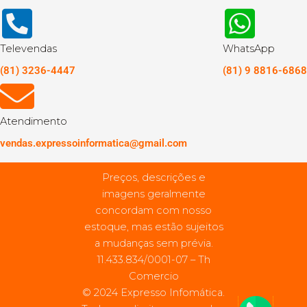
Televendas
WhatsApp
(81) 3236-4447
(81) 9 8816-6868
Atendimento
vendas.expressoinformatica@gmail.com
Preços, descrições e
imagens geralmente
concordam com nosso
estoque, mas estão sujeitos
a mudanças sem prévia.
11.433.834/0001-07 – Th
Comercio
© 2024 Expresso Infomática.