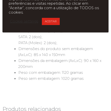
CPU (12V 4 Pinos): XXXmm;
preferências e visitas repetidas. Ao clicar em
Periféricos 1: XXXmm + XXXmm;
“Aceitar”, concorda com a utilização de TODOS os
cookies.
Periféricos 2: XXXmm + XXXmm;
Conectores:
Cookie settings
ACEITAR
Placa-mãe (ATX 20+4 Pinos): 1 (um);
CPU (12V 4 Pinos): 1 (um);
SATA: 2 (dois);
PATA (Molex): 2 (dois);
Dimensões do produto sem embalagem
(AxLxC): 85 x 140 x 150mm
Dimensões da embalagem (AxLxC): 90 x 160 x
200mm
Peso com embalagem: 1120 gramas
Peso sem embalagem: 1020 gramas
Produtos relacionados