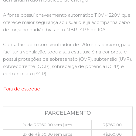
demandam uso moderado de energia.
A fonte possui chaveamento automático 110V ~ 220V, que
oferece maior segurança ao usuário e já acompanha cabo
de força no padrão brasileiro NBR 14136 de 10A.
Conta também com ventilador de 120mm silencioso, para
facilitar a ventilação, toda a sua estrutura é na cor preta e
possui proteções de sobretensão (OVP), subtensão (UVP),
sobrecorrente (OCP), sobrecarga de potência (OPP) e
curto-circuito (SCP).
Fora de estoque
PARCELAMENTO
1x de
R$
260,00
sem juros
R$
260,00
2x de
R$
130,00
sem juros
R$
260,00