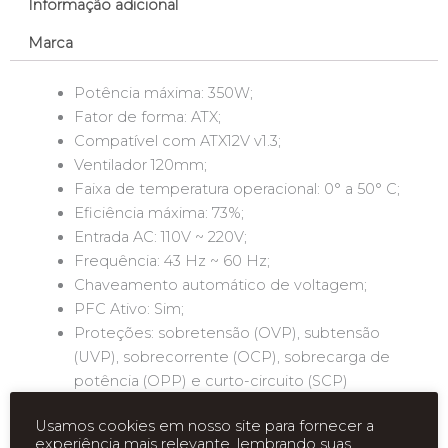
Informação adicional
Marca
Potência máxima: 350W;
Fator de forma: ATX;
Compatível com ATX12V v1.3;
Ventilador 120mm;
Faixa de temperatura operacional: 0° a 50° C;
Eficiência máxima: 73%;
Entrada AC: 110V ~ 220V;
Frequência: 43 Hz ~ 60 Hz;
Chaveamento automático de voltagem;
PFC Ativo: Sim;
Proteções: sobretensão (OVP), subtensão
(UVP), sobrecorrente (OCP), sobrecarga de
potência (OPP) e curto-circuito (SCP)
Cabos e dimensões:
Usamos cookies em nosso site para fornecer a
Placa-mãe (ATX 20+4 Pinos): XXXmm;
experiência mais relevante, lembrando suas