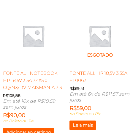
ESGOTADO
FONTE ALI. NOTEBOOK
FONTE ALI. HP 18,5V 3,35A
HP 18.5V 3.5A 7.4X5.0
FT0062
CQ/NX/DV MAISMANIA 713
R$
69,41
Em até 6x de
R$
11,57
sem
R$
105,88
juros
Em até 10x de
R$
10,59
sem juros
R$
59,00
no Boleto ou Pix
R$
90,00
no Boleto ou Pix
Leia mais
Adicionar ao carrinho