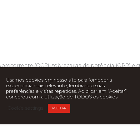
brecorrente (OCP), sobrecarga de potência (OPP) e cu
Usamos cookies em nosso site para fornecer a
experiência mais relevante, lembrando suas
preferências e visitas repetidas. Ao clicar em “Aceitar”,
concorda com a utilização de TODOS os cookies.
mm (Sata);
Cookie settings
ACEITAR