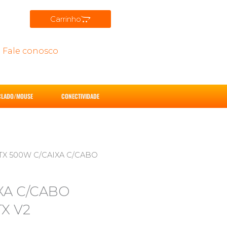
Carrinho
Fale conosco
CLADO/MOUSE
CONECTIVIDADE
TX 500W C/CAIXA C/CABO
XA C/CABO
X V2