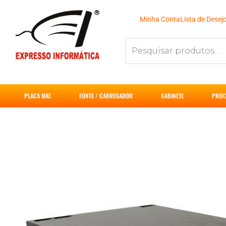
Ir
para
Minha Conta
Lista de Desej
o
Pesquisar
conteúdo
por:
PLACA MAE
FONTE / CARREGADOR
GABINETE
PROC