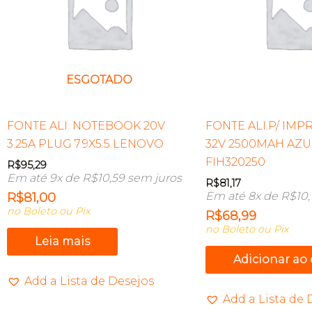
ESGOTADO
FONTE ALI. NOTEBOOK 20V
FONTE ALI.P/ IM
3.25A PLUG 7.9X5.5 LENOVO
32V 2500MAH AZ
FIH320250
R$
95,29
Em até 9x de
R$
10,59
sem juros
R$
81,17
Em até 8x de
R$
10,
R$
81,00
no Boleto ou Pix
R$
68,99
no Boleto ou Pix
Leia mais
Adicionar ao
Add a Lista de Desejos
Add a Lista de 