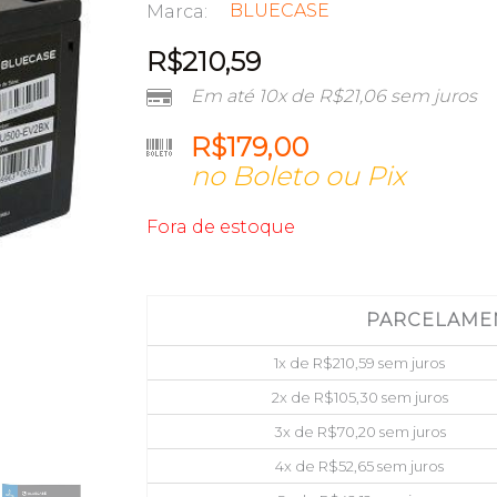
BLUECASE
Marca:
R$
210,59
Em até 10x de
R$
21,06
sem juros
R$
179,00
no Boleto ou Pix
Fora de estoque
PARCELAME
1x de
R$
210,59
sem juros
2x de
R$
105,30
sem juros
3x de
R$
70,20
sem juros
4x de
R$
52,65
sem juros