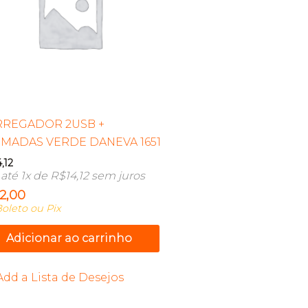
RREGADOR 2USB +
MADAS VERDE DANEVA 1651
4,12
até 1x de
R$
14,12
sem juros
12,00
oleto ou Pix
Adicionar ao carrinho
Add a Lista de Desejos