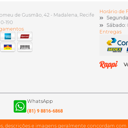
Horário de
lomeu de Gusmão, 42 - Madalena, Recife
Segunda 
10-190
Sábado:
agamentos
Entregas
V
WhatsApp
(81) 9 8816-6868
s, descrições e imagens geralmente concordam com