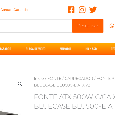
o
Contato
Garantia
Pesquisar
ESSADOR
PLACA DE VIDEO
MEMÓRIA
HD / SSD
TE
Início
/
FONTE / CARREGADOR
/ FONTE A
BLUECASE BLU500-E ATX V2
FONTE ATX 500W C/CAI
BLUECASE BLU500-E AT