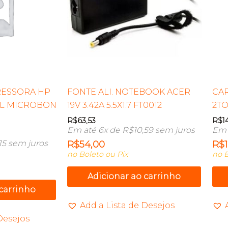
PRESSORA HP
FONTE ALI. NOTEBOOK ACER
CA
UL MICROBON
19V 3.42A 5.5X1.7 FT0012
2TO
R$
63,53
R$
1
Em até 6x de
R$
10,59
sem juros
Em 
15
sem juros
R$
54,00
R$
no Boleto ou Pix
no B
Adicionar ao carrinho
 carrinho
Add a Lista de Desejos
Desejos