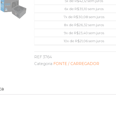
5x de
R$
42,12
sem juros
6x de
R$
35,10
sem juros
7x de
R$
30,08
sem juros
8x de
R$
26,32
sem juros
9x de
R$
23,40
sem juros
10x de
R$
21,06
sem juros
REF
3764
Categoria
FONTE / CARREGADOR
ca