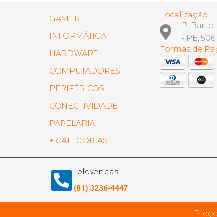
Localização
GAMER
R. Barto
INFORMÁTICA
- PE, 506
Formas de P
HARDWARE
COMPUTADORES
PERIFÉRICOS
CONECTIVIDADE
PAPELARIA
+ CATEGORIAS
Televendas
(81) 3236-4447
Preço