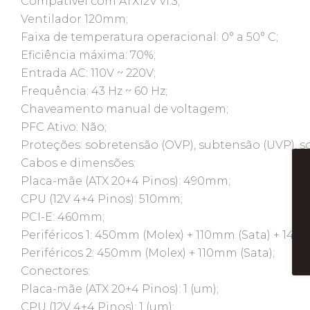
Compatível com ATX12V v1.3;
Ventilador 120mm;
Faixa de temperatura operacional: 0° a 50° C;
Eficiência máxima: 70%;
Entrada AC: 110V ~ 220V;
Frequência: 43 Hz ~ 60 Hz;
Chaveamento manual de voltagem;
PFC Ativo: Não;
Proteções: sobretensão (OVP), subtensão (UVP), so
Cabos e dimensões:
Placa-mãe (ATX 20+4 Pinos): 490mm;
CPU (12V 4+4 Pinos): 510mm;
PCI-E: 460mm;
Periféricos 1: 450mm (Molex) + 110mm (Sata) + 140
Periféricos 2: 450mm (Molex) + 110mm (Sata);
Conectores:
Placa-mãe (ATX 20+4 Pinos): 1 (um);
CPU (12V 4+4 Pinos): 1 (um);