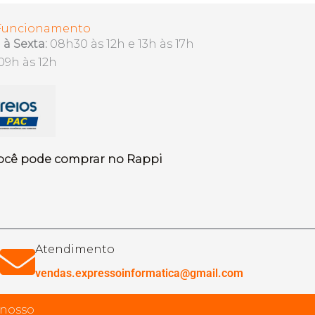
 Funcionamento
à Sexta:
08h30 às 12h e 13h às 17h
09h às 12h
ocê pode comprar no Rappi
Atendimento
vendas.expressoinformatica@gmail.com
 nosso