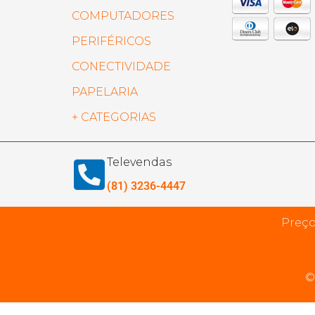
COMPUTADORES
PERIFÉRICOS
CONECTIVIDADE
PAPELARIA
+ CATEGORIAS
Televendas
(81) 3236-4447
Preço
©