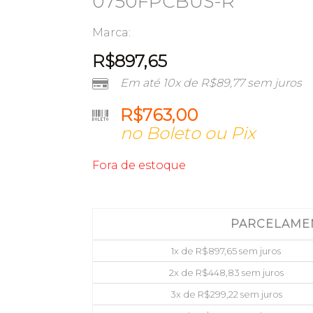
0750FPCBUS-R
Marca:
R$
897,65
Em até 10x de
R$
89,77
sem juros
R$
763,00
no Boleto ou Pix
Fora de estoque
PARCELAME
1x de
R$
897,65
sem juros
2x de
R$
448,83
sem juros
3x de
R$
299,22
sem juros