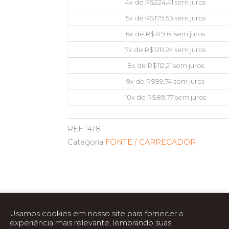
4x de
R$
224,41
sem juros
5x de
R$
179,53
sem juros
6x de
R$
149,61
sem juros
7x de
R$
128,24
sem juros
8x de
R$
112,21
sem juros
9x de
R$
99,74
sem juros
10x de
R$
89,77
sem juros
REF
1478
Categoria
FONTE / CARREGADOR
Usamos cookies em nosso site para fornecer a
experiência mais relevante, lembrando suas