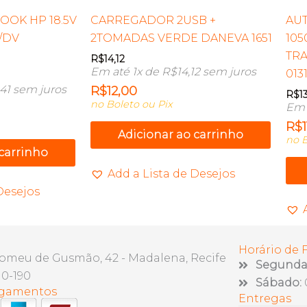
OOK HP 18.5V
CARREGADOR 2USB +
AU
X/DV
2TOMADAS VERDE DANEVA 1651
105
TR
R$
14,12
Em até 1x de
R$
14,12
sem juros
013
,41
sem juros
R$
12,00
R$
1
no Boleto ou Pix
Em 
R$
Adicionar ao carrinho
no B
 carrinho
Add a Lista de Desejos
Desejos
Horário de
lomeu de Gusmão, 42 - Madalena, Recife
Segunda 
10-190
Sábado:
agamentos
Entregas