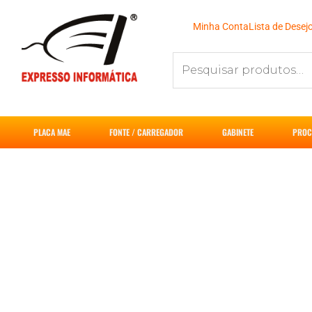
Ir
para
Minha Conta
Lista de Desej
o
Pesquisar
conteúdo
por:
PLACA MAE
FONTE / CARREGADOR
GABINETE
PROC