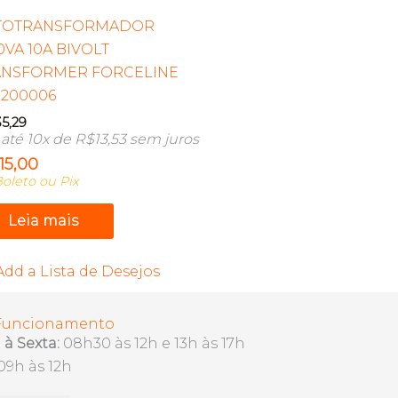
TOTRANSFORMADOR
0VA 10A BIVOLT
ANSFORMER FORCELINE
1200006
35,29
até 10x de
R$
13,53
sem juros
115,00
oleto ou Pix
Leia mais
Add a Lista de Desejos
 Funcionamento
à Sexta:
08h30 às 12h e 13h às 17h
09h às 12h