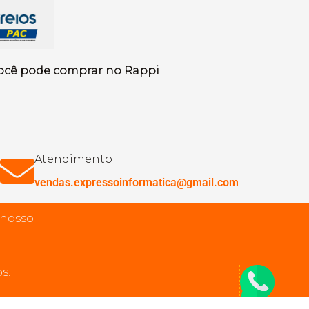
ocê pode comprar no Rappi
Atendimento
vendas.expressoinformatica@gmail.com
 nosso
s.