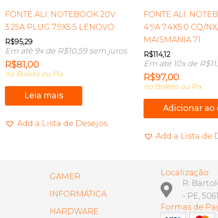
FONTE ALI. NOTEBOOK 20V
FONTE ALI. NOTEB
3.25A PLUG 7.9X5.5 LENOVO
4.9A 7.4X5.0 CQ/N
MAISMANIA 71
R$
95,29
Em até 9x de
R$
10,59
sem juros
R$
114,12
Em até 10x de
R$
11
R$
81,00
no Boleto ou Pix
R$
97,00
no Boleto ou Pix
Leia mais
Adicionar ao
Add a Lista de Desejos
Add a Lista de 
Localização
GAMER
R. Barto
INFORMÁTICA
- PE, 506
Formas de P
HARDWARE