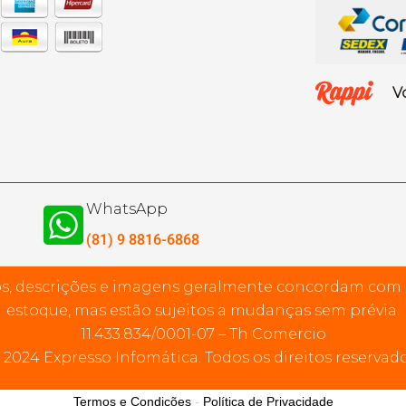
V
WhatsApp
(81) 9 8816-6868
s, descrições e imagens geralmente concordam com
estoque, mas estão sujeitos a mudanças sem prévia.
11.433.834/0001-07 – Th Comercio
 2024 Expresso Infomática. Todos os direitos reservado
Termos e Condições
-
Política de Privacidade