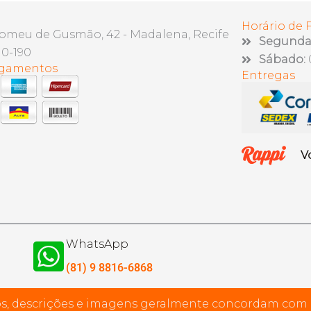
Horário de
lomeu de Gusmão, 42 - Madalena, Recife
Segunda 
10-190
Sábado:
agamentos
Entregas
V
WhatsApp
(81) 9 8816-6868
s, descrições e imagens geralmente concordam com