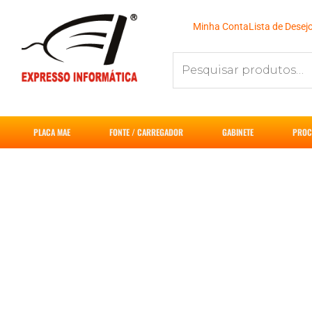
Ir
para
Minha Conta
Lista de Desej
o
Pesquisar
conteúdo
por:
PLACA MAE
FONTE / CARREGADOR
GABINETE
PROC