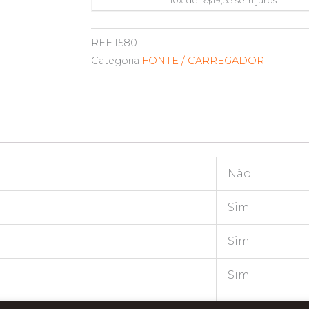
REF
1580
Categoria
FONTE / CARREGADOR
Não
Sim
Sim
Sim
2