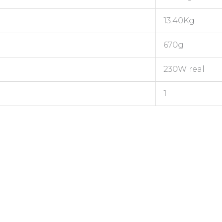
13.40Kg
670g
230W real
1