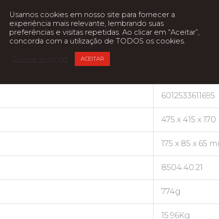
Usamos cookies em nosso site para fornecer a
experiência mais relevante, lembrando suas
24 pinos
preferências e visitas repetidas. Ao clicar em “Aceitar”,
concorda com a utilização de TODOS os cookies.
2
Cookie settings
ACEITAR
Cinza
6012533611695
475 x 415 x 17
175 x 85 x 65 
8504.40.21
774g
15.96Kg