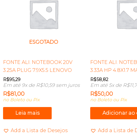
ESGOTADO
FONTE ALI. NOTEBOOK 20V
FONTE ALI. NOTEB
3.25A PLUG 7.9X5.5 LENOVO
3.33A HP 4.8X1.7 
R$
95,29
R$
58,82
Em até 9x de
R$
10,59
sem juros
Em até 5x de
R$
11,
R$
81,00
R$
50,00
no Boleto ou Pix
no Boleto ou Pix
Leia mais
Adicionar ao
Add a Lista de Desejos
Add a Lista de 