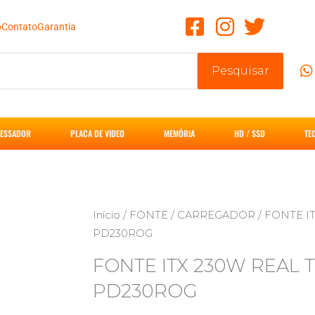
o
Contato
Garantia
Pesquisar
ESSADOR
PLACA DE VIDEO
MEMÓRIA
HD / SSD
TE
Início
/
FONTE / CARREGADOR
/ FONTE I
PD230ROG
FONTE ITX 230W REAL 
PD230ROG