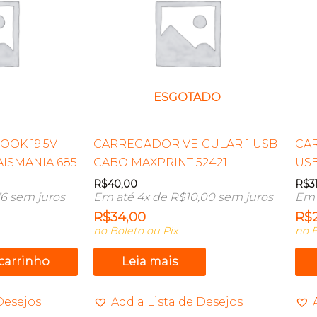
ESGOTADO
OOK 19.5V
CARREGADOR VEICULAR 1 USB
CA
MAISMANIA 685
CABO MAXPRINT 52421
US
R$
40,00
R$
3
76
sem juros
Em até 4x de
R$
10,00
sem juros
Em 
R$
34,00
R$
no Boleto ou Pix
no B
 carrinho
Leia mais
Desejos
Add a Lista de Desejos