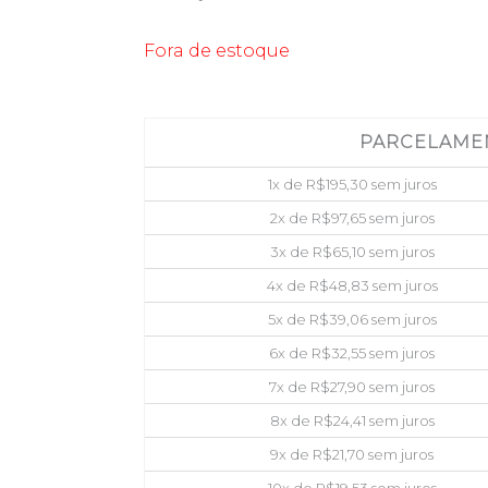
Fora de estoque
PARCELAME
1x de
R$
195,30
sem juros
2x de
R$
97,65
sem juros
3x de
R$
65,10
sem juros
4x de
R$
48,83
sem juros
5x de
R$
39,06
sem juros
6x de
R$
32,55
sem juros
7x de
R$
27,90
sem juros
8x de
R$
24,41
sem juros
9x de
R$
21,70
sem juros
10x de
R$
19,53
sem juros