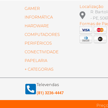
Localização
GAMER
R. Barto
INFORMÁTICA
- PE, 506
Formas de P
HARDWARE
COMPUTADORES
PERIFÉRICOS
CONECTIVIDADE
PAPELARIA
+ CATEGORIAS
Televendas
(81) 3236-4447
Preço