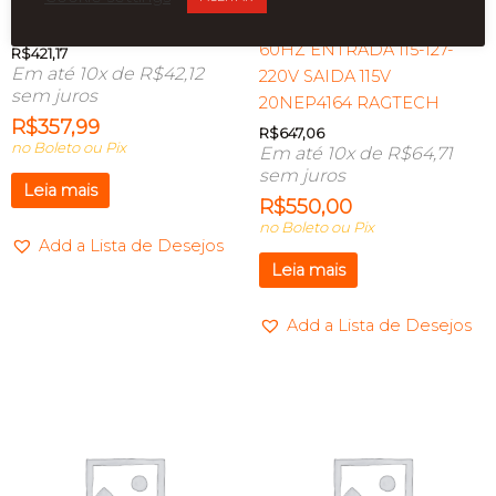
ENERGYLUX
700W CBU-TI BLACK
60HZ ENTRADA 115-127-
R$
421,17
Em até 10x de
R$
42,12
220V SAIDA 115V
sem juros
20NEP4164 RAGTECH
R$
357,99
R$
647,06
no Boleto ou Pix
Em até 10x de
R$
64,71
sem juros
Leia mais
R$
550,00
no Boleto ou Pix
Add a Lista de Desejos
Leia mais
Add a Lista de Desejos