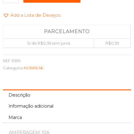
LATAO
PEQUENO
Add a Lista de Desejos
20AG
10A
(5X20MM)
PARCELAMENTO
GREEN
1x de
R$
0,59
sem juros
R$
0,59
045-
0010
quantidade
REF
3595
Categoria
NOBREAK
Descrição
Informação adicional
Marca
AMPERAGEM: 10A