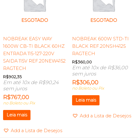
ESGOTADO
ESGOTADO
NOBREAK EASY WAY
NOBREAK 600W STD-TI
1600W CB-TI BLACK 60HZ
BLACK REF.20NSH4125
ENTRADA 115-127-220V
RAGTECH
SAIDA 115V REF.20NEW4152
R$
360,00
Em até 10x de
R$
36,00
RAGTECH
sem juros
R$
902,35
R$
306,00
Em até 10x de
R$
90,24
sem juros
no Boleto ou Pix
R$
767,00
Leia mais
no Boleto ou Pix
Leia mais
Add a Lista de Desejos
Add a Lista de Desejos