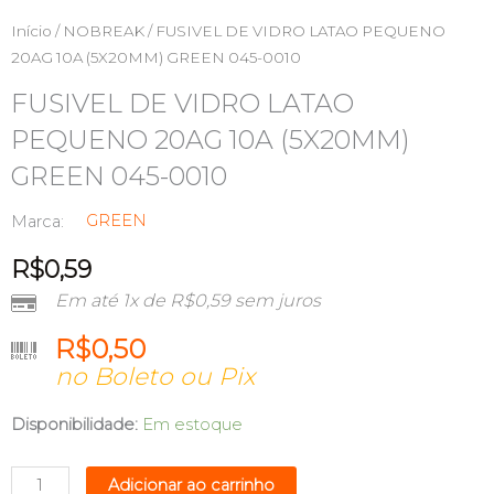
Início
/
NOBREAK
/ FUSIVEL DE VIDRO LATAO PEQUENO
20AG 10A (5X20MM) GREEN 045-0010
FUSIVEL DE VIDRO LATAO
PEQUENO 20AG 10A (5X20MM)
GREEN 045-0010
GREEN
Marca:
R$
0,59
Em até 1x de
R$
0,59
sem juros
R$
0,50
no Boleto ou Pix
FUSIVEL
Disponibilidade:
Em estoque
DE
VIDRO
Adicionar ao carrinho