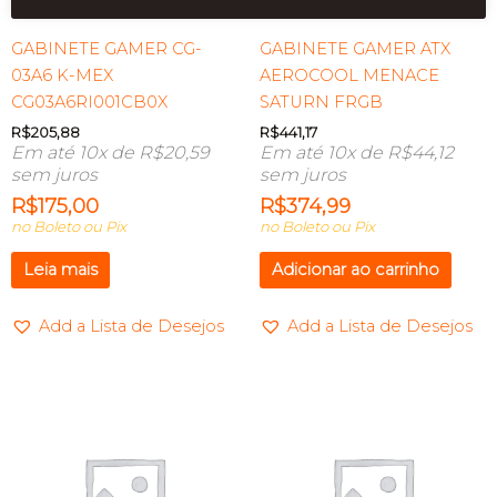
GABINETE GAMER CG-
GABINETE GAMER ATX
03A6 K-MEX
AEROCOOL MENACE
CG03A6RI001CB0X
SATURN FRGB
R$
205,88
R$
441,17
Em até 10x de
R$
20,59
Em até 10x de
R$
44,12
sem juros
sem juros
R$
175,00
R$
374,99
no Boleto ou Pix
no Boleto ou Pix
Leia mais
Adicionar ao carrinho
Add a Lista de Desejos
Add a Lista de Desejos