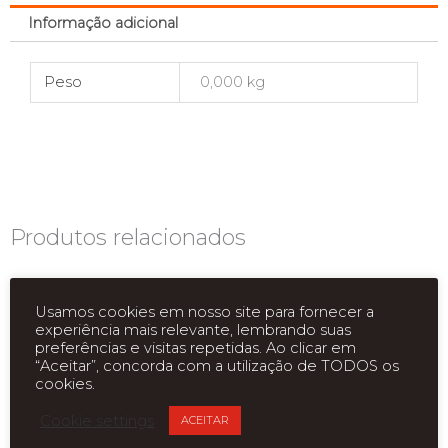
Informação adicional
Peso
0,000 kg
Produtos relacionados
Usamos cookies em nosso site para fornecer a
experiência mais relevante, lembrando suas
preferências e visitas repetidas. Ao clicar em
“Aceitar”, concorda com a utilização de TODOS os
cookies.
Cookie settings
ACEITAR
ESGOTADO