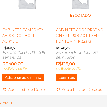
ESGOTADO
GABINETE GAMER ATX
GABINETE CORPORATIVO
AEROCOOL BOLT
ONE M1 USB 2.0 PT SEM
ACRYLIC
FONTE VINIK 32373
R$
470,59
R$
148,23
Em até 10x de
R$
47,06
Em até 10x de
R$
14,82
sem juros
sem juros
R$
400,00
R$
126,00
no Boleto ou Pix
no Boleto ou Pix
Adicionar ao carrinho
Leia mais
Add a Lista de Desejos
Add a Lista de Desejos
GAMER