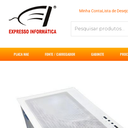
Ir
para
Minha Conta
Lista de Desej
o
Pesquisar
conteúdo
por:
PLACA MAE
FONTE / CARREGADOR
GABINETE
PROC