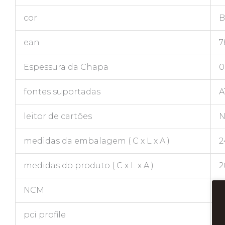
cor
B
ean
7
Espessura da Chapa
0
fontes suportadas
A
leitor de cartões
N
medidas da embalagem ( C x L x A )
2
medidas do produto ( C x L x A )
2
NCM
8
pci profile
F