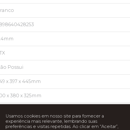
ranco
898640428253
.4mm
TX
ão Possui
49 x 397 x 445mm
00 x 380 x 325mm
473.30.19
Usamos cookies em nosso site para fornecer a
experiência mais relevante, lembrando suas
ull Profile
preferências e visitas repetidas. Ao clicar em “Aceitar”,