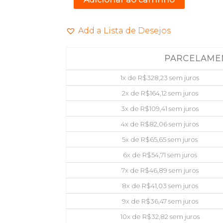
BRANCO
C/
Add a Lista de Desejos
3
FANS
PARCELAME
S/
FONTE
1x de
R$
328,23
sem juros
PIXXO
2x de
R$
164,12
sem juros
CG200W
3x de
R$
109,41
sem juros
quantidade
4x de
R$
82,06
sem juros
5x de
R$
65,65
sem juros
6x de
R$
54,71
sem juros
7x de
R$
46,89
sem juros
8x de
R$
41,03
sem juros
9x de
R$
36,47
sem juros
10x de
R$
32,82
sem juros