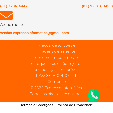
(81) 3236-4447
(81) 9 8816-6868
Atendimento
vendas.expressoinformatica@gmail.com
Preços, descrições e
imagens geralmente
concordam com nosso
estoque, mas estão sujeitos
a mudanças sem prévia.
11.433.834/0001-07 – Th
Comercio
© 2024 Expresso Infomática.
Todos os direitos reservados.
Termos e Condições
-
Política de Privacidade