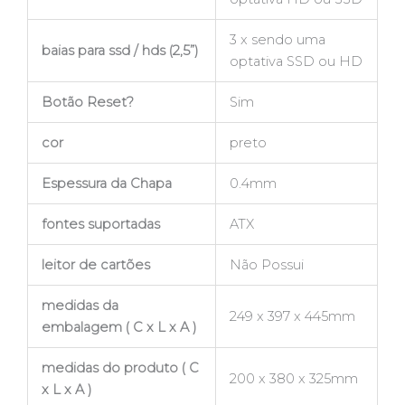
3 x sendo uma
baias para ssd / hds (2,5”)
optativa SSD ou HD
Botão Reset?
Sim
cor
preto
Espessura da Chapa
0.4mm
fontes suportadas
ATX
leitor de cartões
Não Possui
medidas da
249 x 397 x 445mm
embalagem ( C x L x A )
medidas do produto ( C
200 x 380 x 325mm
x L x A )