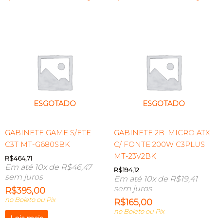
ESGOTADO
ESGOTADO
GABINETE GAME S/FTE
GABINETE 2B. MICRO ATX
C3T MT-G680SBK
C/ FONTE 200W C3PLUS
MT-23V2BK
R$
464,71
Em até 10x de
R$
46,47
R$
194,12
sem juros
Em até 10x de
R$
19,41
sem juros
R$
395,00
no Boleto ou Pix
R$
165,00
no Boleto ou Pix