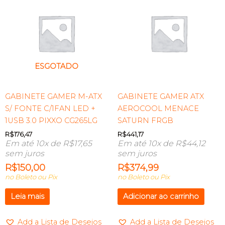
ESGOTADO
GABINETE GAMER M-ATX
GABINETE GAMER ATX
S/ FONTE C/1FAN LED +
AEROCOOL MENACE
1USB 3.0 PIXXO CG265LG
SATURN FRGB
R$
176,47
R$
441,17
Em até 10x de
R$
17,65
Em até 10x de
R$
44,12
sem juros
sem juros
R$
150,00
R$
374,99
no Boleto ou Pix
no Boleto ou Pix
Leia mais
Adicionar ao carrinho
Add a Lista de Desejos
Add a Lista de Desejos