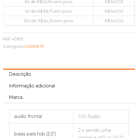
8x de
R$
42,94
sem juros
R$
343,53
9x de
R$
38,17
sem juros
R$
343,53
10x de
R$
34,35
sem juros
R$
343,53
REF
43831
Categoria
GABINETE
Descrição
Informação adicional
Marca
audio frontal
HD Áudio
2 x sendo uma
baias para hds (3,5”)
optativa HD ou SSD