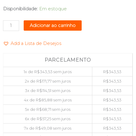
GABINETE
Disponibilidade:
Em estoque
GAMER
AQUARIO
Adicionar ao carrinho
PRETO
C/
Add a Lista de Desejos
3
FANS
S/FONTE
PARCELAMENTO
PIXXO
1x de
R$
343,53
sem juros
R$
343,53
CG200B
quantidade
2x de
R$
171,77
sem juros
R$
343,53
3x de
R$
114,51
sem juros
R$
343,53
4x de
R$
85,88
sem juros
R$
343,53
5x de
R$
68,71
sem juros
R$
343,53
6x de
R$
57,25
sem juros
R$
343,53
7x de
R$
49,08
sem juros
R$
343,53