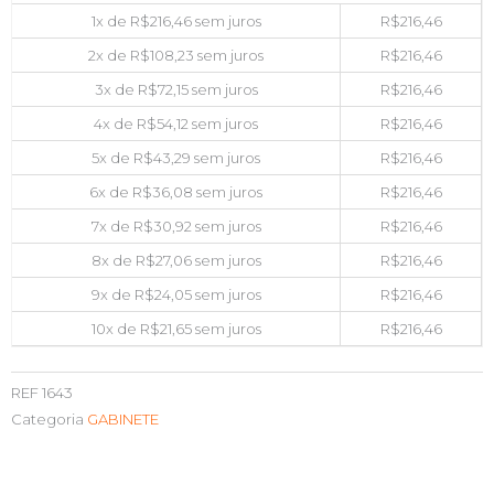
1x de
R$
216,46
sem juros
R$
216,46
2x de
R$
108,23
sem juros
R$
216,46
3x de
R$
72,15
sem juros
R$
216,46
4x de
R$
54,12
sem juros
R$
216,46
5x de
R$
43,29
sem juros
R$
216,46
6x de
R$
36,08
sem juros
R$
216,46
7x de
R$
30,92
sem juros
R$
216,46
8x de
R$
27,06
sem juros
R$
216,46
9x de
R$
24,05
sem juros
R$
216,46
10x de
R$
21,65
sem juros
R$
216,46
REF
1643
Categoria
GABINETE