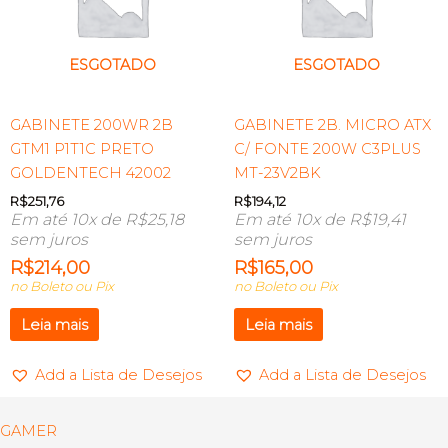
ESGOTADO
ESGOTADO
GABINETE 200WR 2B
GABINETE 2B. MICRO ATX
GTM1 P1T1C PRETO
C/ FONTE 200W C3PLUS
GOLDENTECH 42002
MT-23V2BK
R$
251,76
R$
194,12
Em até 10x de
R$
25,18
Em até 10x de
R$
19,41
sem juros
sem juros
R$
214,00
R$
165,00
no Boleto ou Pix
no Boleto ou Pix
Leia mais
Leia mais
Add a Lista de Desejos
Add a Lista de Desejos
GAMER