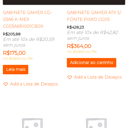
GABINETE GAMER CG-
GABINETE GAMER ATX S/
03A6 K-MEX
FONTE PIXXO CG05
CG03A6RI001CB0X
R$
428,23
Em até 10x de
R$
42,82
R$
205,88
sem juros
Em até 10x de
R$
20,59
sem juros
R$
364,00
no Boleto ou Pix
R$
175,00
no Boleto ou Pix
Adicionar ao carrinho
Leia mais
Add a Lista de Desejos
Add a Lista de Desejos