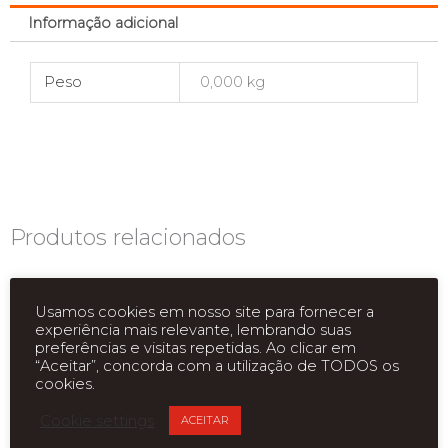
Informação adicional
Peso
0,000 kg
Produtos relacionados
Usamos cookies em nosso site para fornecer a
experiência mais relevante, lembrando suas
preferências e visitas repetidas. Ao clicar em
“Aceitar”, concorda com a utilização de TODOS os
cookies.
Cookie settings
ACEITAR
ESGOTADO