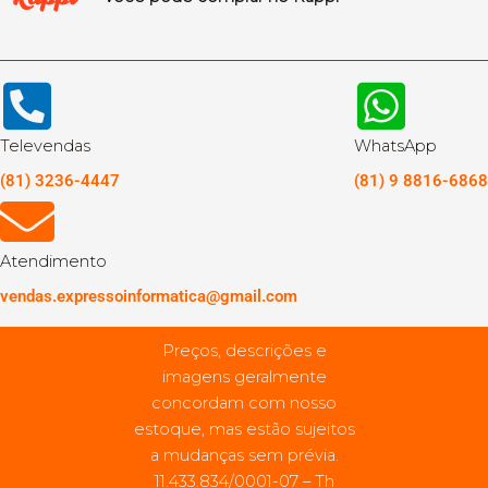
Televendas
WhatsApp
(81) 3236-4447
(81) 9 8816-6868
Atendimento
vendas.expressoinformatica@gmail.com
Preços, descrições e
imagens geralmente
concordam com nosso
estoque, mas estão sujeitos
a mudanças sem prévia.
11.433.834/0001-07 – Th