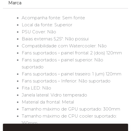
Marca
Acompanha fonte: Sem fonte
Local da fonte: Superior
PSU Cover: Não
Baias externas 5,25″: Não possui
Compatibilidade com Watercooler: Não
Fans suportados – painel frontal: 2 (dois) 120mm
Fans suportados – painel superior: Não
suportado
Fans suportados – painel traseiro: 1 (um) 120mm
Fans suportados – Inferior: Não suportado
Fita LED: Não
Janela lateral: Vidro temperado
Material da frontal: Metal
Tamanho máximo de GPU suportado: 300mm
Tamanho máximo de CPU cooler suportado:
160mm
Espaço disponível para cable management: