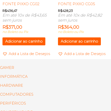
FONTE PIXXO CG02
FONTE PIXXO CG05
R$
436,47
R$
428,23
Em até 10x de
R$
43,65
Em até 10x de
R$
42,82
sem juros
sem juros
R$
371,00
R$
364,00
no Boleto ou Pix
no Boleto ou Pix
Adicionar ao carrinho
Adicionar ao carrinho
Add a Lista de Desejos
Add a Lista de Desejos
GAMER
INFORMÁTICA
HARDWARE
COMPUTADORES
PERIFÉRICOS