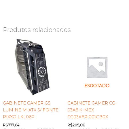
Produtos relacionados
ESGOTADO
GABINETE GAMER GS
GABINETE GAMER CG-
LUMINE M-ATX S/ FONTE
03A6 K-MEX
PIXXO LKL06P
CG03A6RI001CB0X
R$
777,64
R$
205,88