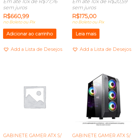
Em até 10x de
R$
77,76
Em até 10x de
R$
20,59
sem juros
sem juros
R$
660,99
R$
175,00
no Boleto ou Pix
no Boleto ou Pix
Adicionar ao carrinho
Leia mais
Add a Lista de Desejos
Add a Lista de Desejos
GABINETE GAMER ATX S/
GABINETE GAMER ATX S/