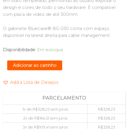
em vidro temperado, permitindo ao usuário explorar o
design e cores de todo o seu hardware. É compatível
com placa de vídeo de até 300mm.
O gabinete Bluecase® BG-030 conta com espaço
disponível na lateral direita para cable management.
GABINETE
Disponibilidade:
Em estoque
GAMER
PRETO
Adicionar ao carrinho
S/
FONTE
Add a Lista de Desejos
USB
3.0
BLUECASE
PARCELAMENTO
BG-
1x de
R$
328,23
sem juros
R$
328,23
030
2x de
R$
164,12
sem juros
R$
328,23
quantidade
3x de
R$
109,41
sem juros
R$
328,23