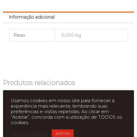
Informação adicional
Peso
0,000 kg
Produtos relacionados
Usamos cookies em nosso site para fornecer a
experiência mais relevante, lembrando suas
preferências e visitas repetidas. Ao clicar em
“Aceitar”, concorda com a utilização de TODOS os
cookies.
Cookie settings
ACEITAR