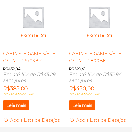
ESGOTADO
ESGOTADO
GABINETE GAME S/FTE
GABINETE GAME S/FTE
C3T MT-G670SBK
C3T MT-G800BK
R$
452,94
R$
529,41
Em até 10x de
R$
45,29
Em até 10x de
R$
52,94
sem juros
sem juros
R$
385,00
R$
450,00
no Boleto ou Pix
no Boleto ou Pix
Leia mais
Leia mais
Add a Lista de Desejos
Add a Lista de Desejos