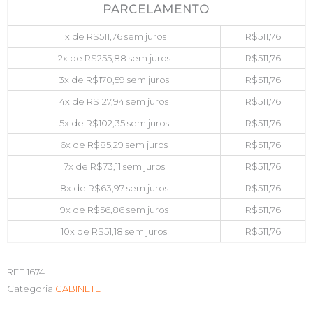
PARCELAMENTO
1x de
R$
511,76
sem juros
R$
511,76
2x de
R$
255,88
sem juros
R$
511,76
3x de
R$
170,59
sem juros
R$
511,76
4x de
R$
127,94
sem juros
R$
511,76
5x de
R$
102,35
sem juros
R$
511,76
6x de
R$
85,29
sem juros
R$
511,76
7x de
R$
73,11
sem juros
R$
511,76
8x de
R$
63,97
sem juros
R$
511,76
9x de
R$
56,86
sem juros
R$
511,76
10x de
R$
51,18
sem juros
R$
511,76
REF
1674
Categoria
GABINETE