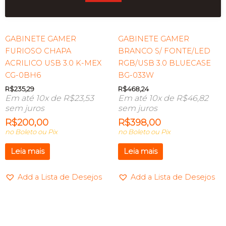
ESGOTADO
ESGOTADO
GABINETE GAMER
GABINETE GAMER
FURIOSO CHAPA
BRANCO S/ FONTE/LED
ACRILICO USB 3.0 K-MEX
RGB/USB 3.0 BLUECASE
CG-0BH6
BG-033W
R$
235,29
R$
468,24
Em até 10x de
R$
23,53
Em até 10x de
R$
46,82
sem juros
sem juros
R$
200,00
R$
398,00
no Boleto ou Pix
no Boleto ou Pix
Leia mais
Leia mais
Add a Lista de Desejos
Add a Lista de Desejos