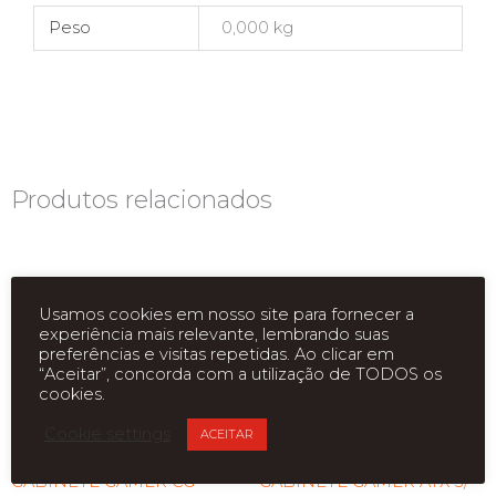
Peso
0,000 kg
Produtos relacionados
Usamos cookies em nosso site para fornecer a
experiência mais relevante, lembrando suas
preferências e visitas repetidas. Ao clicar em
“Aceitar”, concorda com a utilização de TODOS os
cookies.
ESGOTADO
Cookie settings
ACEITAR
GABINETE GAMER CG-
GABINETE GAMER ATX S/