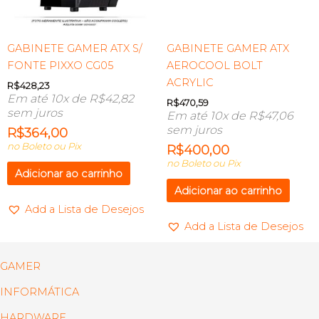
GABINETE GAMER ATX S/
GABINETE GAMER ATX
FONTE PIXXO CG05
AEROCOOL BOLT
ACRYLIC
R$
428,23
Em até 10x de
R$
42,82
R$
470,59
sem juros
Em até 10x de
R$
47,06
sem juros
R$
364,00
no Boleto ou Pix
R$
400,00
no Boleto ou Pix
Adicionar ao carrinho
Adicionar ao carrinho
Add a Lista de Desejos
Add a Lista de Desejos
GAMER
INFORMÁTICA
HARDWARE