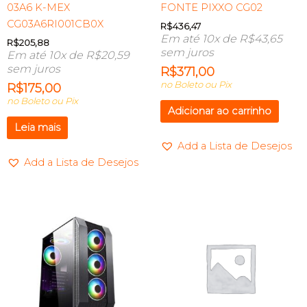
03A6 K-MEX
FONTE PIXXO CG02
CG03A6RI001CB0X
R$
436,47
Em até 10x de
R$
43,65
R$
205,88
sem juros
Em até 10x de
R$
20,59
sem juros
R$
371,00
no Boleto ou Pix
R$
175,00
no Boleto ou Pix
Adicionar ao carrinho
Leia mais
Add a Lista de Desejos
Add a Lista de Desejos