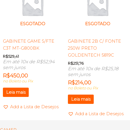
ESGOTADO
ESGOTADO
GABINETE GAME S/FTE
GABINETE 2B C/ FONTE
C3T MT-G800BK
250W PRETO
GOLDENTECH 5819C
R$
529,41
Em até 10x de
R$
52,94
R$
251,76
sem juros
Em até 10x de
R$
25,18
sem juros
R$
450,00
no Boleto ou Pix
R$
214,00
no Boleto ou Pix
Leia mais
Leia mais
Add a Lista de Desejos
Add a Lista de Desejos
GAMER