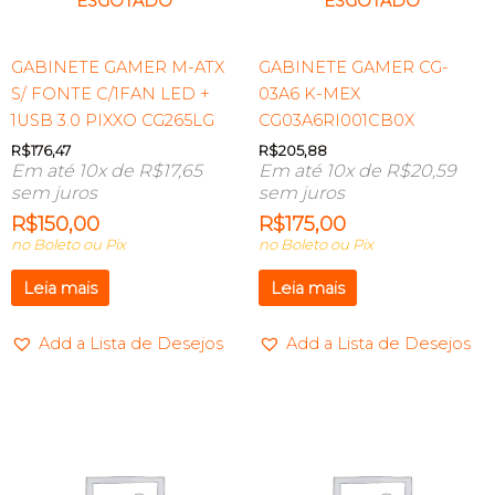
ESGOTADO
ESGOTADO
GABINETE GAMER M-ATX
GABINETE GAMER CG-
S/ FONTE C/1FAN LED +
03A6 K-MEX
1USB 3.0 PIXXO CG265LG
CG03A6RI001CB0X
R$
176,47
R$
205,88
Em até 10x de
R$
17,65
Em até 10x de
R$
20,59
sem juros
sem juros
R$
150,00
R$
175,00
no Boleto ou Pix
no Boleto ou Pix
Leia mais
Leia mais
Add a Lista de Desejos
Add a Lista de Desejos