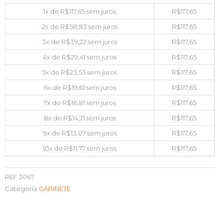
1x de
R$
117,65
sem juros
R$
117,65
2x de
R$
58,83
sem juros
R$
117,65
3x de
R$
39,22
sem juros
R$
117,65
4x de
R$
29,41
sem juros
R$
117,65
5x de
R$
23,53
sem juros
R$
117,65
6x de
R$
19,61
sem juros
R$
117,65
7x de
R$
16,81
sem juros
R$
117,65
8x de
R$
14,71
sem juros
R$
117,65
9x de
R$
13,07
sem juros
R$
117,65
10x de
R$
11,77
sem juros
R$
117,65
REF
3067
Categoria
GABINETE