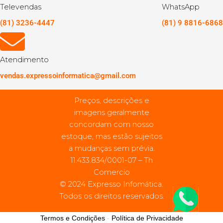
Televendas
WhatsApp
(81) 3236-4447
(81) 9 8816-6868
Atendimento
vendas.expressoinformatica@gmail.com
Preços, descrições e
imagens geralmente
concordam com nosso
estoque, mas estão sujeitos
a mudanças sem prévia.
11.433.834/0001-07 – Th
Comercio
© 2024 Expresso Infomática.
Todos os direitos reservados.
Termos e Condições
-
Política de Privacidade