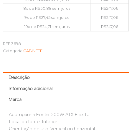
8x de
R$
30,88
sem juros
R$
247,06
9x de
R$
27,45
sem juros
R$
247,06
10x de
R$
24,71
sem juros
R$
247,06
REF
3698
Categoria
GABINETE
Descrição
Informação adicional
Marca
Acompanha Fonte: 200W ATX Flex 1U
Local da fonte: Inferior
Orientação de uso: Vertical ou horizontal