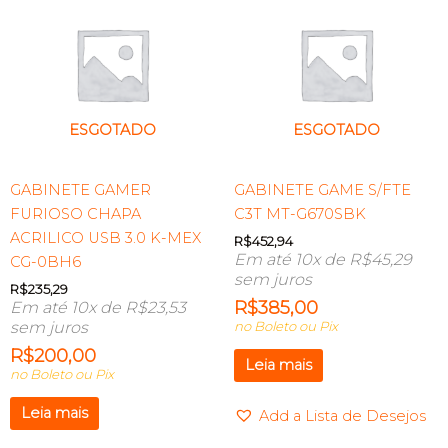
ESGOTADO
ESGOTADO
GABINETE GAMER
GABINETE GAME S/FTE
FURIOSO CHAPA
C3T MT-G670SBK
ACRILICO USB 3.0 K-MEX
R$
452,94
Em até 10x de
R$
45,29
CG-0BH6
sem juros
R$
235,29
R$
385,00
Em até 10x de
R$
23,53
sem juros
no Boleto ou Pix
R$
200,00
Leia mais
no Boleto ou Pix
Leia mais
Add a Lista de Desejos